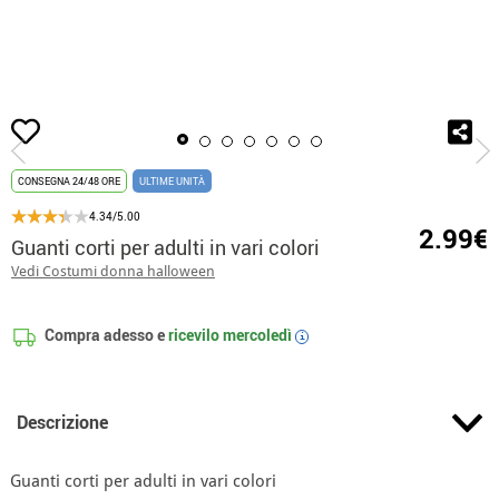
Inizio
Guanti
Guanti corti per adulti in vari colori
CONSEGNA 24/48 ORE
ULTIME UNITÀ
4.34/5.00
2.99€
Guanti corti per adulti in vari colori
Vedi Costumi donna halloween
Compra adesso e
ricevilo
mercoledì
i
Descrizione
Guanti corti per adulti in vari colori