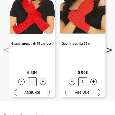
Guanti arrugati di 45 cm rossi.
Guanti rossi da 25 cm
G
6.50€
0.99€
-
+
-
+
AGGIUNGI
AGGIUNGI