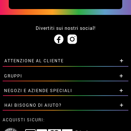
Divertiti sui nostri social!
ATTENZIONE AL CLIENTE
• Su di noi
GRUPPI
• Condizioni di vendita
• Avviso legale
privacy
Sconti speciali per gruppi.
NEGOZI E AZIENDE SPECIALI
• Attenzione al cliente
Contattaci qui
• Utilizzo dei cookies
Sconti speciali per gruppi.
HAI BISOGNO DI AIUTO?
•
Impostazioni dei cookie
Contattaci qui
Non ho ancora fatto l'ordine
ACQUISTI SICURI:
Ho gia realizzato l’ordine