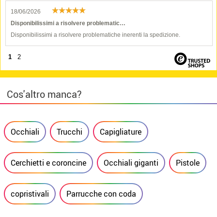
18/06/2026
Disponibilissimi a risolvere problematic…
Disponibilissimi a risolvere problematiche inerenti la spedizione.
1
2
Cos'altro manca?
Occhiali
Trucchi
Capigliature
Cerchietti e coroncine
Occhiali giganti
Pistole
copristivali
Parrucche con coda