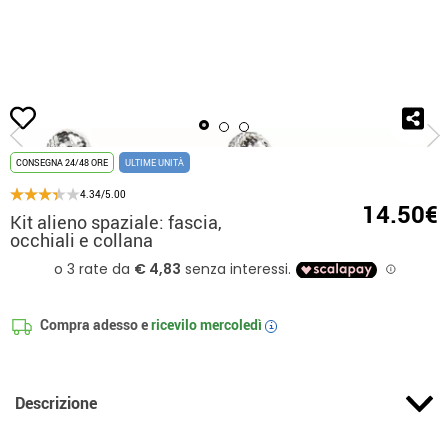
Inizio
Accessori
Set tematici
Kit alieno spaziale: fascia, occhiali e collana
CONSEGNA 24/48 ORE
ULTIME UNITÀ
4.34/5.00
14.50€
Kit alieno spaziale: fascia,
occhiali e collana
Compra adesso e
ricevilo
mercoledì
i
Descrizione