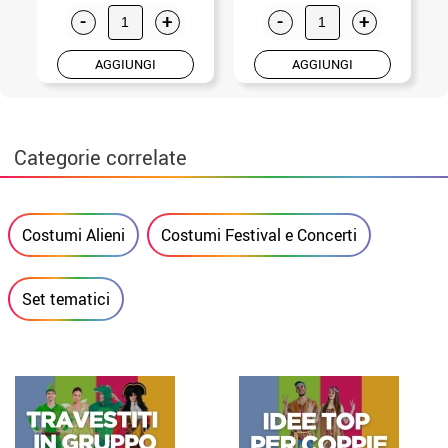
-
+
-
+
AGGIUNGI
AGGIUNGI
Categorie correlate
Costumi Alieni
Costumi Festival e Concerti
Set tematici