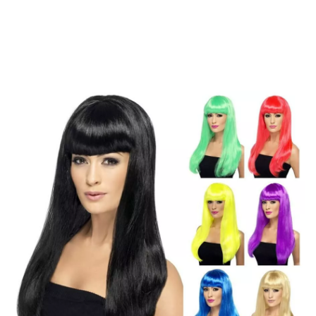
Inizio
Accessori
Parrucche
Capigliature
Lunga parrucca babelicious co