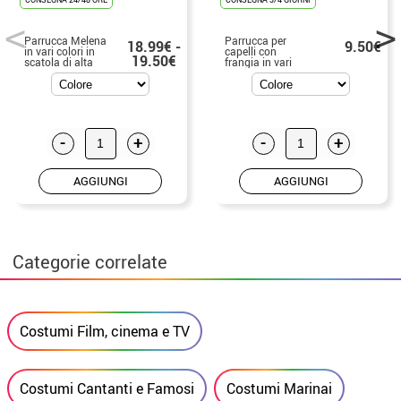
Parrucca Melena
Parrucca per
18.99€ -
9.50€
in vari colori in
capelli con
19.50€
scatola di alta
frangia in vari
qualità
colori in scatola
-
+
-
+
AGGIUNGI
AGGIUNGI
Categorie correlate
Costumi Film, cinema e TV
Costumi Cantanti e Famosi
Costumi Marinai