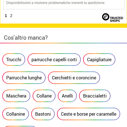
Disponibilissimi a risolvere problematiche inerenti la spedizione.
1
2
Cos'altro manca?
Trucchi
parrucche capelli corti
Capigliature
Parrucche lunghe
Cerchietti e coroncine
Maschera
Collane
Anelli
Braccialetti
Collanine
Bastoni
Ceste e borse per caramelle