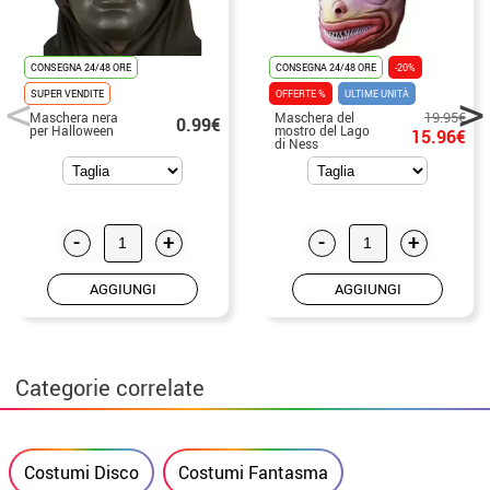
CONSEGNA 24/48 ORE
CONSEGNA 24/48 ORE
-20%
SUPER VENDITE
OFFERTE %
ULTIME UNITÀ
19.95€
Maschera nera
Maschera del
0.99€
per Halloween
mostro del Lago
15.96€
di Ness
-
+
-
+
AGGIUNGI
AGGIUNGI
Categorie correlate
Costumi Disco
Costumi Fantasma