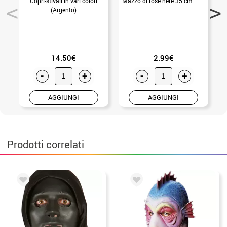
Copri-stivali in vari colori
Mazzo di rose nere 35 cm
(Argento)
14.50€
2.99€
-
+
-
+
AGGIUNGI
AGGIUNGI
Prodotti correlati