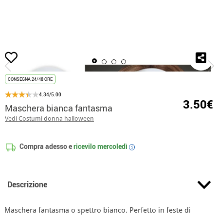
Inizio
Accessori
Maschere
Mezzo maschere
Maschera bianca fanta
CONSEGNA 24/48 ORE
4.34/5.00
3.50€
Maschera bianca fantasma
Vedi Costumi donna halloween
Compra adesso e
ricevilo
mercoledì
i
Descrizione
Maschera fantasma o spettro bianco. Perfetto in feste di