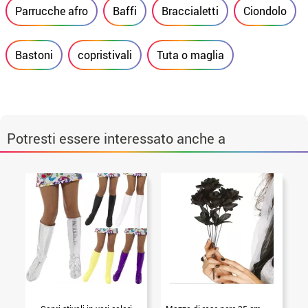
Parrucche afro
Baffi
Braccialetti
Ciondolo
Bastoni
copristivali
Tuta o maglia
Potresti essere interessato anche a