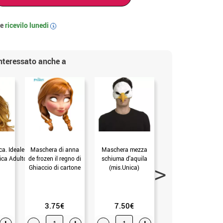
 e
ricevilo
lunedi
i
interessato anche a
a. Ideale per
Maschera di anna
Maschera mezza
Mezza maschera
ica Adulto)
de frozen il regno di
schiuma d'aquila
con la scarpa in
Ghiaccio di cartone
(mis.Unica)
bocca (mis.Unica)
(mis.Unica)
3.75€
7.50€
3.50€
+
-
+
-
+
-
+