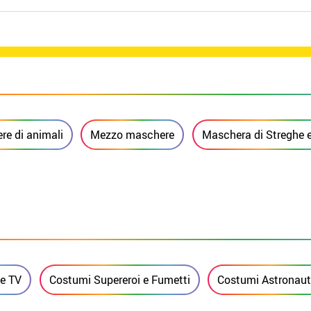
e di animali
Mezzo maschere
Maschera di Streghe e
 e TV
Costumi Supereroi e Fumetti
Costumi Astronauti