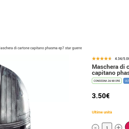
aschera di cartone capitano phasma ep7 star guerre
4.34/5.0
Maschera di 
capitano pha
CONSEGNA 24/48 ORE
UL
3.50€
Ultime unità
-
+