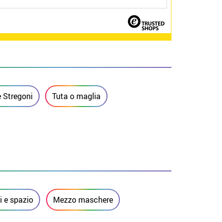
 Stregoni
Tuta o maglia
 e spazio
Mezzo maschere