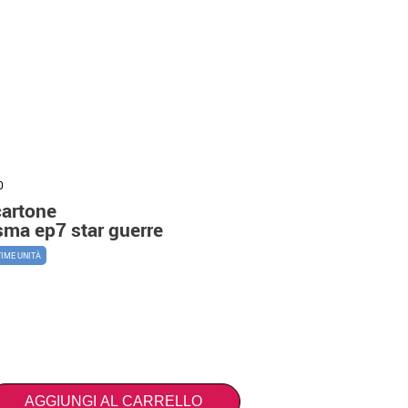
0
cartone
sma ep7 star guerre
TIME UNITÀ
AGGIUNGI AL CARRELLO