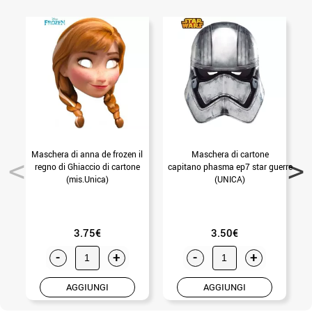
Maschera di anna de frozen il
Maschera di cartone
regno di Ghiaccio di cartone
capitano phasma ep7 star guerre
(mis.Unica)
(UNICA)
3.75€
3.50€
-
+
-
+
AGGIUNGI
AGGIUNGI