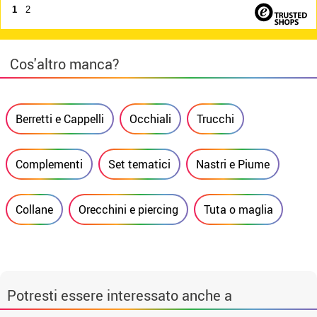
1
2
Cos'altro manca?
Berretti e Cappelli
Occhiali
Trucchi
Complementi
Set tematici
Nastri e Piume
Collane
Orecchini e piercing
Tuta o maglia
Potresti essere interessato anche a