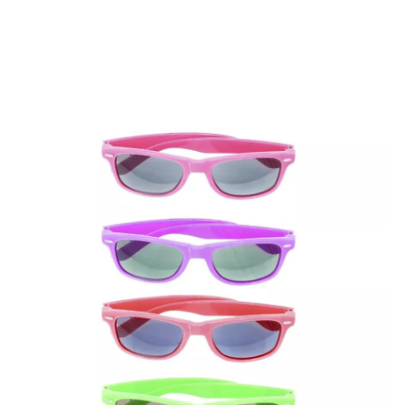
Inizio
Accessori
Occhiali
Montature squadrate anni '80 colori assortiti