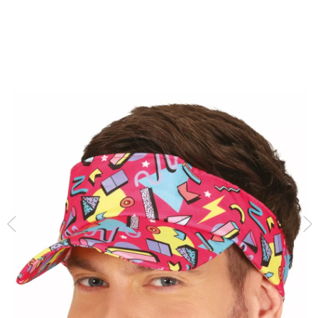
Inizio
Accessori
Berretti e Cappelli
Visiera da adulto con stampa fucsia an