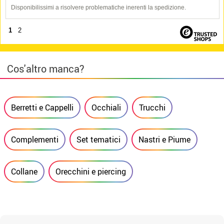
Disponibilissimi a risolvere problematiche inerenti la spedizione.
1
2
Cos'altro manca?
Berretti e Cappelli
Occhiali
Trucchi
Complementi
Set tematici
Nastri e Piume
Collane
Orecchini e piercing