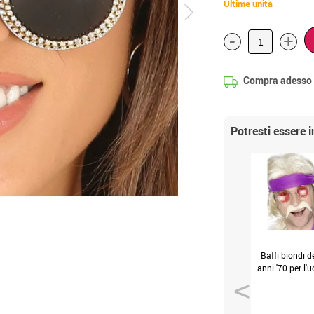
Ultime unità
-
+
Compra adesso
Potresti essere 
Baffi biondi d
anni '70 per l'