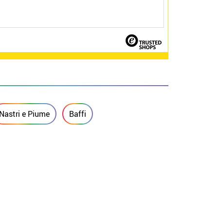
Nastri e Piume
Baffi