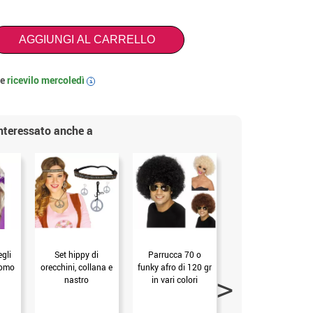
AGGIUNGI AL CARRELLO
 e
ricevilo
mercoledì
i
interessato anche a
egli
Set hippy di
Parrucca 70 o
Kit moda anni '60
uomo
orecchini, collana e
funky afro di 120 gr
mandala fucsia per
nastro
in vari colori
adulti : fascia e
(Castagno scuro)
scaldamuscoli
(Unica Adulto)