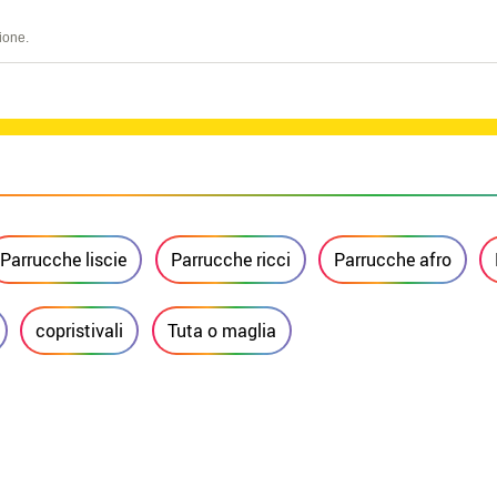
ione.
Parrucche liscie
Parrucche ricci
Parrucche afro
copristivali
Tuta o maglia