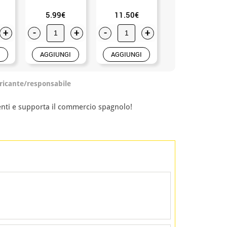
5.99€
11.50€
9.99€
+
-
+
-
+
-
+
AGGIUNGI
AGGIUNGI
AGGIUNGI
ricante/responsabile
enti e supporta il commercio spagnolo!