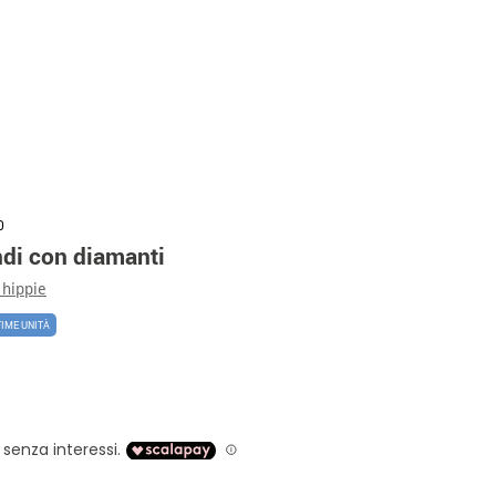
0
ndi con diamanti
 hippie
TIME UNITÀ