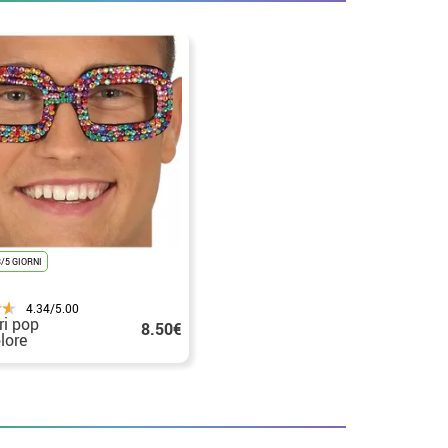
/5 GIORNI
4.34/5.00
ri pop
8.50€
lore