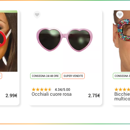
E
CONSEGNA 24/48 ORE
SUPER VENDITE
CONSEGNA 3
4.34/5.00
Occhiali cuore rosa
Bicchie
2.99€
2.75€
multico