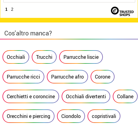
1
2
Cos'altro manca?
Occhiali
Trucchi
Parrucche liscie
Parrucche ricci
Parrucche afro
Corone
Cerchietti e coroncine
Occhiali divertenti
Collane
Orecchini e piercing
Ciondolo
copristivali