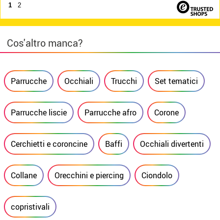
1
2
Cos'altro manca?
Parrucche
Occhiali
Trucchi
Set tematici
Parrucche liscie
Parrucche afro
Corone
Cerchietti e coroncine
Baffi
Occhiali divertenti
Collane
Orecchini e piercing
Ciondolo
copristivali