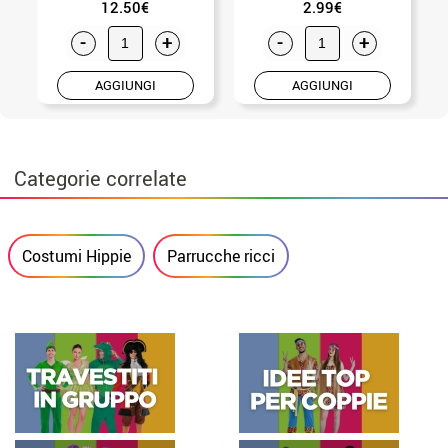
12.50€
2.99€
-
+
-
+
AGGIUNGI
AGGIUNGI
Categorie correlate
Costumi Hippie
Parrucche ricci