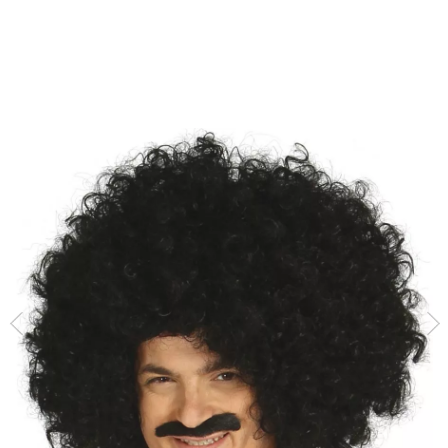
Inizio
Accessori
Parrucche
Parrucche ricci
Parrucca afro arricciata e