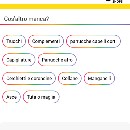
Cos'altro manca?
Trucchi
Complementi
parrucche capelli corti
Capigliature
Parrucche afro
Cerchietti e coroncine
Collane
Manganelli
Asce
Tuta o maglia