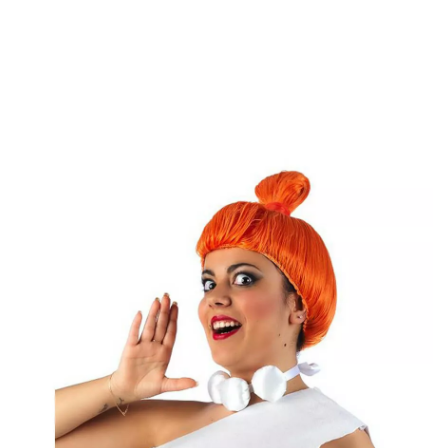
Inizio
Accessori
Parrucche
Parrucca wilma di picapiedra donne