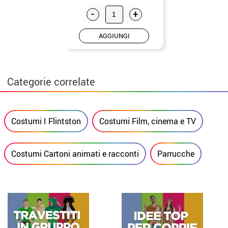
-
+
AGGIUNGI
Categorie correlate
Costumi I Flintston
Costumi Film, cinema e TV
Costumi Cartoni animati e racconti
Parrucche