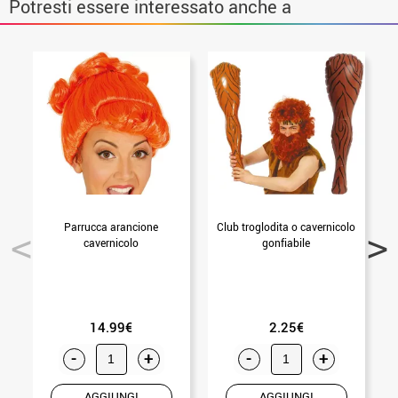
Potresti essere interessato anche a
Parrucca arancione
Club troglodita o cavernicolo
cavernicolo
gonfiabile
14.99€
2.25€
-
+
-
+
AGGIUNGI
AGGIUNGI