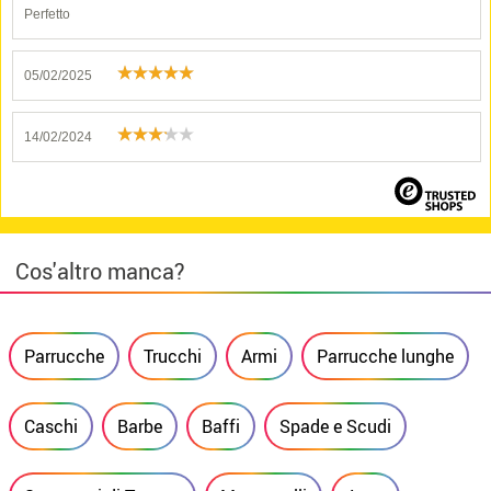
Perfetto
05/02/2025
14/02/2024
Cos'altro manca?
Parrucche
Trucchi
Armi
Parrucche lunghe
Caschi
Barbe
Baffi
Spade e Scudi