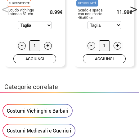
SUPER VENDITE
ULTIME UNITÀ
Scudo vichingo
Scudo e spada
8.99€
11.99€
rotondo 61 cm
con non morto
46x60 cm
-
+
-
+
AGGIUNGI
AGGIUNGI
Categorie correlate
Costumi Vichinghi e Barbari
Costumi Medievali e Guerrieri