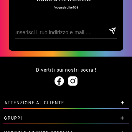
*Acquisti oltre 50€
Divertiti sui nostri social!
ATTENZIONE AL CLIENTE
• Su di noi
GRUPPI
• Condizioni di vendita
• Avviso legale
privacy