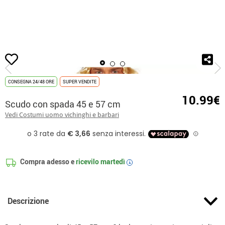
Inizio
Accessori
Armi
Spade e Scudi
Scudo con spada 45 e 57 cm
CONSEGNA 24/48 ORE
SUPER VENDITE
10.99€
Scudo con spada 45 e 57 cm
Vedi Costumi uomo vichinghi e barbari
Compra adesso e
ricevilo
martedì
i
Descrizione