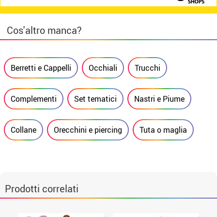
Cos'altro manca?
Berretti e Cappelli
Occhiali
Trucchi
Complementi
Set tematici
Nastri e Piume
Collane
Orecchini e piercing
Tuta o maglia
Prodotti correlati