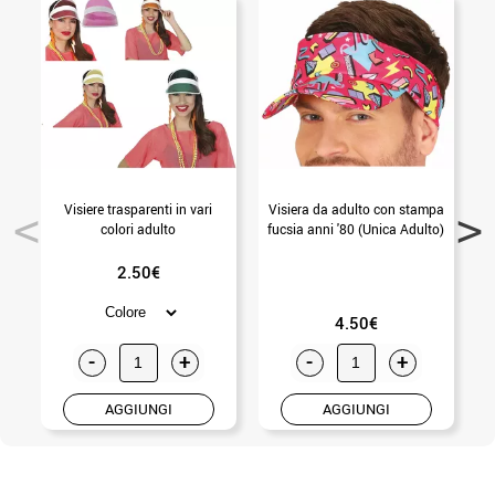
Visiere trasparenti in vari
Visiera da adulto con stampa
V
colori adulto
fucsia anni '80 (Unica Adulto)
2.50€
4.50€
-
+
-
+
AGGIUNGI
AGGIUNGI