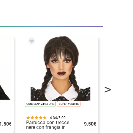
CONSEGNA 24/48 ORE
SUPER VENDITE
CONSEGNA 24/48
4.34/5.00
Parrucca con trecce
Parrucca 
1.50€
9.50€
nere con frangia in
nere con f
scatola
scatola pe