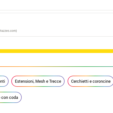
frazzes.com)
nti
Estensioni, Mesh e Trecce
Cerchietti e coroncine
 con coda