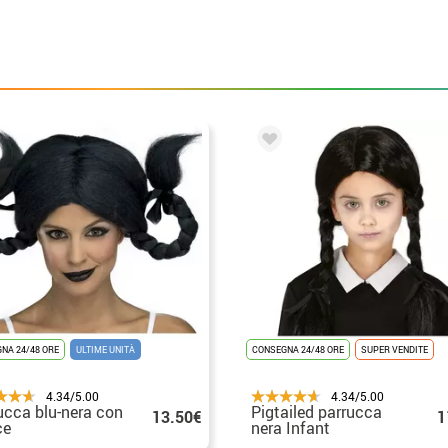
NA 24/48 ORE
ULTIME UNITÀ
CONSEGNA 24/48 ORE
SUPER VENDITE
4.34/5.00
4.34/5.00
ucca blu-nera con
Pigtailed parrucca
13.50€
1
ce
nera Infant