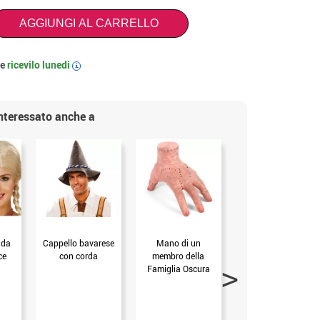
AGGIUNGI AL CARRELLO
 e
ricevilo
lunedi
i
interessato anche a
nda
Cappello bavarese
Mano di un
Cappello bavarese
ce
con corda
membro della
nero con piume
Famiglia Oscura