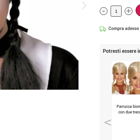
-
+
Compra adesso
Potresti essere 
Parrucca bio
con due trec