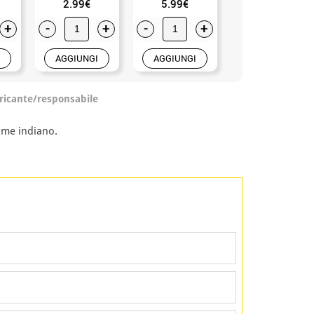
2.99€
5.99€
8.99€
+
-
+
-
+
-
+
AGGIUNGI
AGGIUNGI
AGGIUNGI
ricante/responsabile
tume indiano.