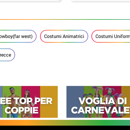
Cowboy(far west)
Costumi Animatrici
Costumi Uniformi
Trecce