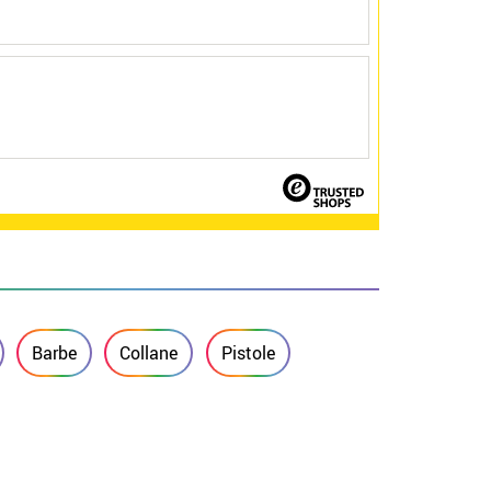
Barbe
Collane
Pistole