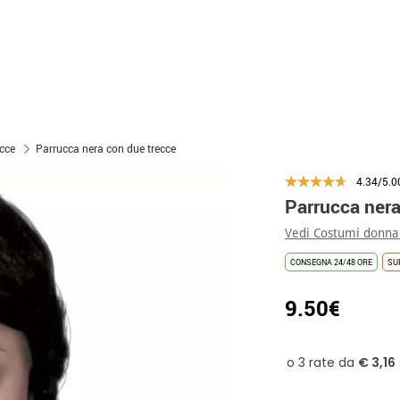
ecce
Parrucca nera con due trecce
4.34/5.0
Parrucca nera
Vedi Costumi donna
CONSEGNA 24/48 ORE
SU
9.50€