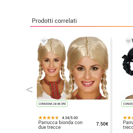
Prodotti correlati
CONSEGNA 24/48 ORE
CONSEG
4.34/5.00
Parrucca bionda con
Parr
7.50€
due trecce
trec