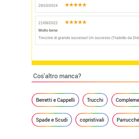
29/10/2024
21/08/2022
Molto bene
Treccine di grande successo! Un successo (Tradotto da Dis
Cos'altro manca?
Berretti e Cappelli
Trucchi
Compleme
Spade e Scudi
copristivali
Parrucche