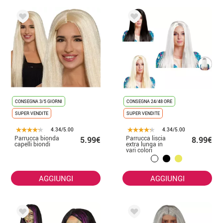
CONSEGNA 3/5 GIORNI
CONSEGNA 24/48 ORE
SUPER VENDITE
SUPER VENDITE
4.34/5.00
4.34/5.00
Parrucca bionda
Parrucca liscia
5.99€
8.99€
capelli biondi
extra lunga in
vari colori
AGGIUNGI
AGGIUNGI