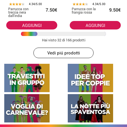
4.34/5.00
4.34/5.00
Parrucca con
Parrucca con la
7.50€
9.50€
treccia nera
frangia rossa
dall'india
o tabenera
AGGIUNGI
AGGIUNGI
Hai visto
32
di 166 prodotti
Vedi piú prodotti