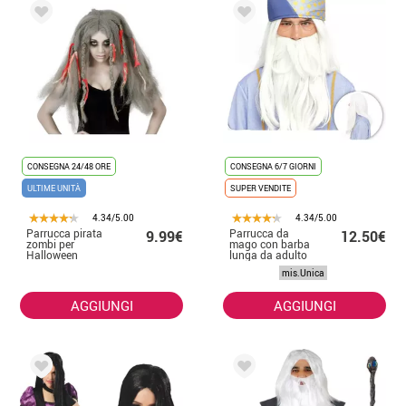
CONSEGNA 24/48 ORE
CONSEGNA 6/7 GIORNI
ULTIME UNITÀ
SUPER VENDITE
4.34/5.00
4.34/5.00
Parrucca pirata
Parrucca da
9.99€
12.50€
zombi per
mago con barba
Halloween
lunga da adulto
mis.Unica
AGGIUNGI
AGGIUNGI