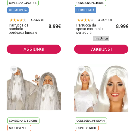
CONSEGNA 24/48 ORE
CONSEGNA 24/48 ORE
ULTIME UNITÀ
ULTIME UNITÀ
4.34/5.00
4.34/5.00
Parrucca da
Parrucca da
8.99€
8.99€
bambola
sposa morta blu
bordeaux lunga e
per adulti
dritta
mis.Unica
AGGIUNGI
AGGIUNGI
CONSEGNA 3/5 GIORNI
CONSEGNA 3/5 GIORNI
SUPER VENDITE
SUPER VENDITE