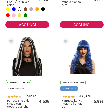
3.50€
6.50€
Lisa 120 g in vari
frangia bianco-
colori
nero
AGGIUNGI
AGGIUNGI
CONSEGNA 24/48 ORE
CONSEGNA 24/48 ORE
SUPER VENDITE
ULTIME UNITÀ
4.34/5.00
4.34/5.00
Parrucca nera da
Parrucca katy mane con
4.50€
6.99€
strega con
riccioli e frangia
ciocche bianche
blu