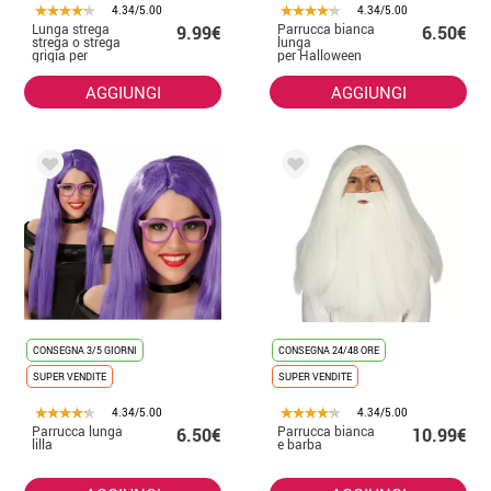
4.34/5.00
4.34/5.00
Lunga strega
Parrucca bianca
9.99€
6.50€
strega o strega
lunga
grigia per
per Halloween
Halloween
AGGIUNGI
AGGIUNGI
CONSEGNA 3/5 GIORNI
CONSEGNA 24/48 ORE
SUPER VENDITE
SUPER VENDITE
4.34/5.00
4.34/5.00
Parrucca lunga
Parrucca bianca
6.50€
10.99€
lilla
e barba