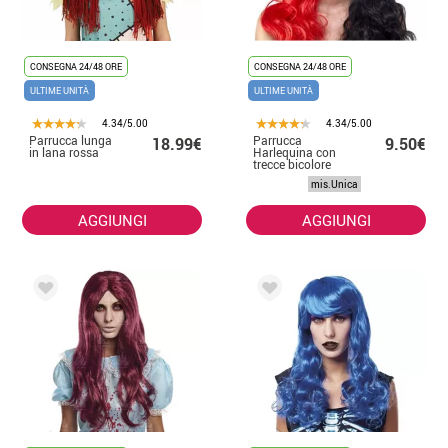
CONSEGNA 24/48 ORE
CONSEGNA 24/48 ORE
ULTIME UNITÀ
ULTIME UNITÀ
4.34/5.00
4.34/5.00
Parrucca lunga
Parrucca
18.99€
9.50€
in lana rossa
Harlequina con
trecce bicolore
per adulto
mis.Unica
AGGIUNGI
AGGIUNGI