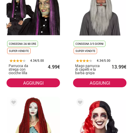
CONSEGNA 24/48 ORE
CONSEGNA 3/5 GIORNI
SUPER VENDITE
SUPER VENDITE
4.34/5.00
4.34/5.00
Parrucca da
Mago parrucca
4.99€
13.99€
strega con
di capelli e la
ciocche lilla
barba grigia
per Halloween
AGGIUNGI
AGGIUNGI