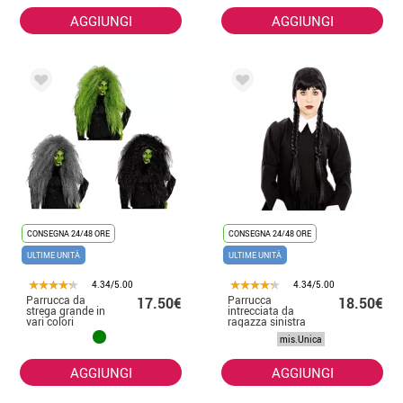
per Halloween
AGGIUNGI
AGGIUNGI
CONSEGNA 24/48 ORE
CONSEGNA 24/48 ORE
ULTIME UNITÀ
ULTIME UNITÀ
4.34/5.00
4.34/5.00
Parrucca da
Parrucca
17.50€
18.50€
strega grande in
intrecciata da
vari colori
ragazza sinistra
mis.Unica
AGGIUNGI
AGGIUNGI