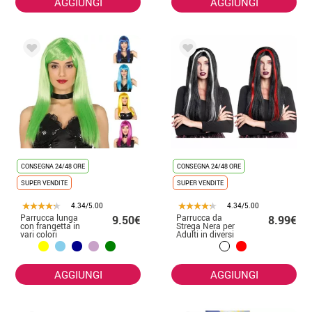
AGGIUNGI
AGGIUNGI
CONSEGNA 24/48 ORE
CONSEGNA 24/48 ORE
SUPER VENDITE
SUPER VENDITE
4.34/5.00
4.34/5.00
Parrucca lunga
Parrucca da
9.50€
8.99€
con frangetta in
Strega Nera per
vari colori
Adulti in diversi
colori
AGGIUNGI
AGGIUNGI