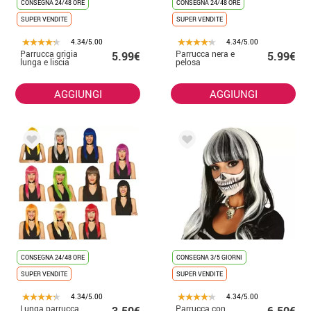
CONSEGNA 24/48 ORE
CONSEGNA 24/48 ORE
SUPER VENDITE
SUPER VENDITE
4.34/5.00
4.34/5.00
Parrucca grigia
Parrucca nera e
5.99€
5.99€
lunga e liscia
pelosa
AGGIUNGI
AGGIUNGI
CONSEGNA 24/48 ORE
CONSEGNA 3/5 GIORNI
SUPER VENDITE
SUPER VENDITE
4.34/5.00
4.34/5.00
Lunga parrucca
Parrucca con