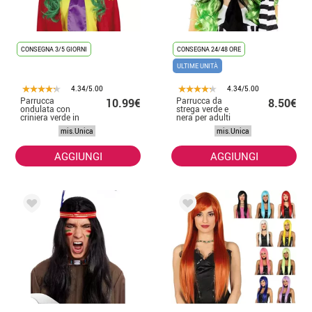
CONSEGNA 3/5 GIORNI
CONSEGNA 24/48 ORE
ULTIME UNITÀ
4.34/5.00
4.34/5.00
Parrucca
Parrucca da
10.99€
8.50€
ondulata con
strega verde e
criniera verde in
nera per adulti
scatola
mis.Unica
mis.Unica
AGGIUNGI
AGGIUNGI