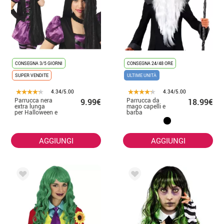
CONSEGNA 3/5 GIORNI
CONSEGNA 24/48 ORE
SUPER VENDITE
ULTIME UNITÀ
4.34/5.00
4.34/5.00
Parrucca nera
Parrucca da
9.99€
18.99€
extra lunga
mago capelli e
per Halloween e
barba
carnevale
AGGIUNGI
AGGIUNGI