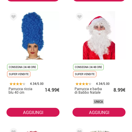
CONSEGNA 24/48 ORE
CONSEGNA 24/48 ORE
SUPER VENDITE
SUPER VENDITE
4.34/5.00
4.34/5.00
Parrucca riccia
Parrucca e barba
14.99€
8.99€
blu 40 cm
di Babbo Natale
UNICA
AGGIUNGI
AGGIUNGI