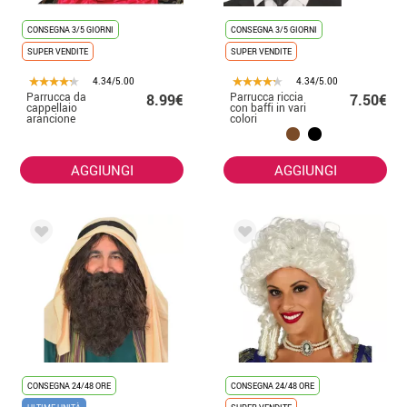
CONSEGNA 3/5 GIORNI
CONSEGNA 3/5 GIORNI
SUPER VENDITE
SUPER VENDITE
4.34/5.00
4.34/5.00
Parrucca da
Parrucca riccia
8.99€
7.50€
cappellaio
con baffi in vari
arancione
colori
AGGIUNGI
AGGIUNGI
CONSEGNA 24/48 ORE
CONSEGNA 24/48 ORE