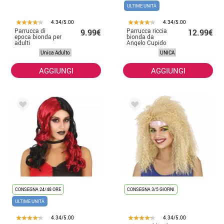
ULTIME UNITÀ
4.34/5.00
4.34/5.00
Parrucca di
Parrucca riccia
9.99€
12.99€
epoca bionda per
bionda da
adulti
Angelo Cupido
Unica Adulto
UNICA
AGGIUNGI
AGGIUNGI
CONSEGNA 24/48 ORE
CONSEGNA 3/5 GIORNI
ULTIME UNITÀ
4.34/5.00
4.34/5.00