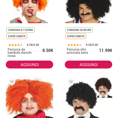
CONSEGNA 6/7 GIORNI
CONSEGNA 24/48 ORE
SUPER VENDITE
SUPER VENDITE
4.34/5.00
4.34/5.00
Parrucca da
Parrucca afro
8.50€
11.99€
bambola diavolo
arricciata extra
rossa
AGGIUNGI
AGGIUNGI