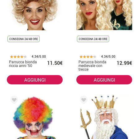
CONSEGNA 24/48 ORE
CONSEGNA 24/48 ORE
4.34/5.00
4.34/5.00
Parrucca bionda
Parrucca bionda
11.50€
12.99€
riccia anni '50
medievale con
trecce
AGGIUNGI
AGGIUNGI