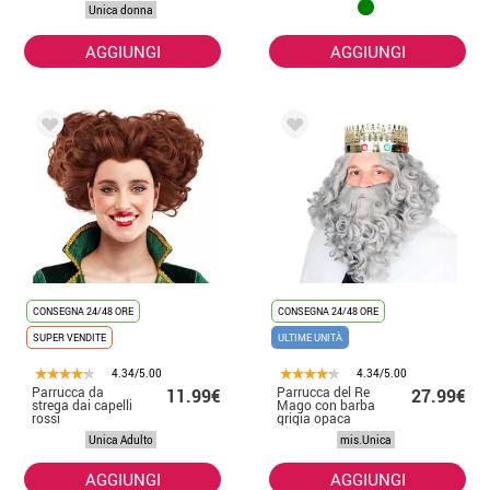
Unica donna
AGGIUNGI
AGGIUNGI
CONSEGNA 24/48 ORE
CONSEGNA 24/48 ORE
SUPER VENDITE
ULTIME UNITÀ
4.34/5.00
4.34/5.00
Parrucca da
Parrucca del Re
11.99€
27.99€
strega dai capelli
Mago con barba
rossi
grigia opaca
Unica Adulto
mis.Unica
AGGIUNGI
AGGIUNGI