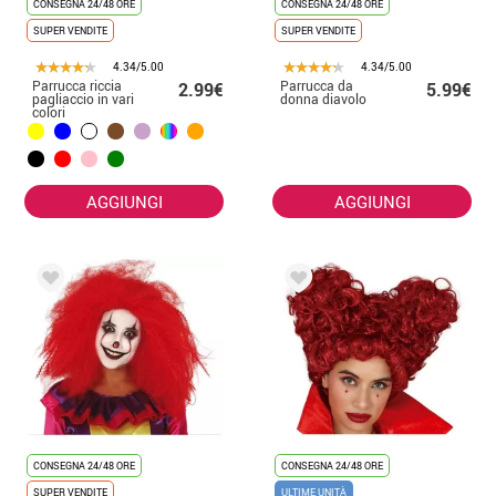
CONSEGNA 24/48 ORE
CONSEGNA 24/48 ORE
SUPER VENDITE
SUPER VENDITE
4.34/5.00
4.34/5.00
Parrucca riccia
Parrucca da
2.99€
5.99€
pagliaccio in vari
donna diavolo
colori
AGGIUNGI
AGGIUNGI
CONSEGNA 24/48 ORE
CONSEGNA 24/48 ORE
SUPER VENDITE
ULTIME UNITÀ