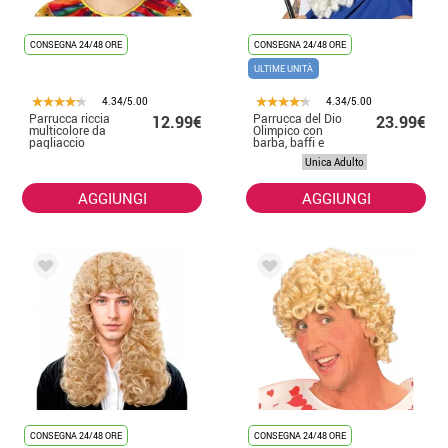
CONSEGNA 24/48 ORE
CONSEGNA 24/48 ORE
ULTIME UNITÀ
4.34/5.00
4.34/5.00
Parrucca riccia
Parrucca del Dio
12.99€
23.99€
multicolore da
Olimpico con
pagliaccio
barba, baffi e
sopracciglia da
Unica Adulto
adulto
AGGIUNGI
AGGIUNGI
CONSEGNA 24/48 ORE
CONSEGNA 24/48 ORE