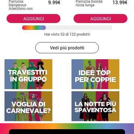
Parrucca
Parrucca bionda
9.99€
13.99€
Dangerous
riccia lunga
Arlecchino con
criniera nera e
rossa
AGGIUNGI
AGGIUNGI
Hai visto
32
di 122 prodotti
Vedi piú prodotti