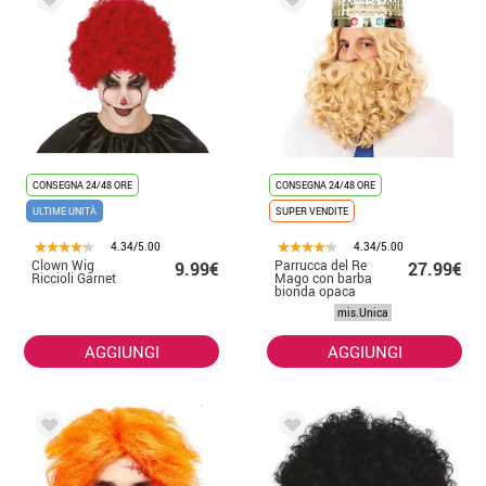
CONSEGNA 24/48 ORE
CONSEGNA 24/48 ORE
ULTIME UNITÀ
SUPER VENDITE
4.34/5.00
4.34/5.00
Clown Wig
Parrucca del Re
9.99€
27.99€
Riccioli Garnet
Mago con barba
bionda opaca
mis.Unica
AGGIUNGI
AGGIUNGI