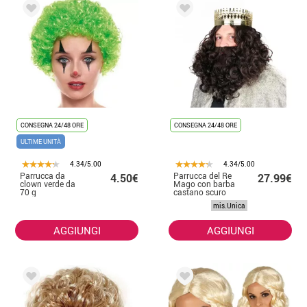
CONSEGNA 24/48 ORE
CONSEGNA 24/48 ORE
ULTIME UNITÀ
4.34/5.00
4.34/5.00
Parrucca da
Parrucca del Re
4.50€
27.99€
clown verde da
Mago con barba
70 g
castano scuro
opaca
mis.Unica
AGGIUNGI
AGGIUNGI