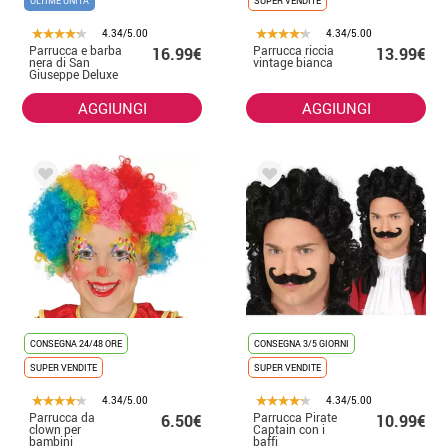
ULTIME UNITÀ
SUPER VENDITE
4.34/5.00
4.34/5.00
Parrucca e barba
Parrucca riccia
16.99€
13.99€
nera di San
vintage bianca
Giuseppe Deluxe
AGGIUNGI
AGGIUNGI
CONSEGNA 24/48 ORE
CONSEGNA 3/5 GIORNI
SUPER VENDITE
SUPER VENDITE
4.34/5.00
4.34/5.00
Parrucca da
Parrucca Pirate
6.50€
10.99€
clown per
Captain con i
bambini
baffi