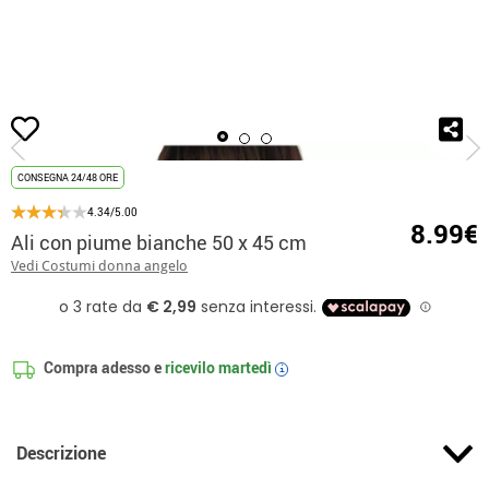
Inizio
Accessori
Ali
Ali con piume bianche 50 x 45 cm
CONSEGNA 24/48 ORE
4.34/5.00
8.99€
Ali con piume bianche 50 x 45 cm
Vedi Costumi donna angelo
Compra adesso e
ricevilo
martedì
i
Descrizione