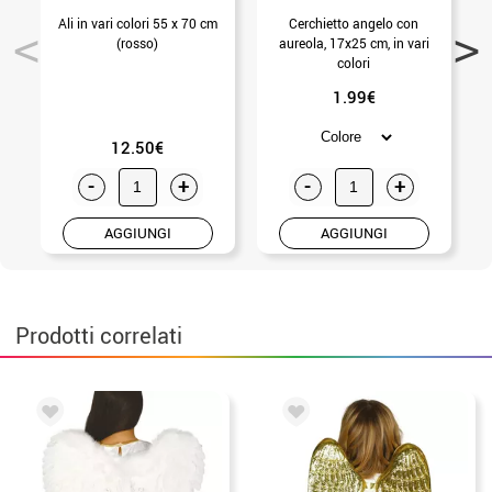
Ali in vari colori 55 x 70 cm
Cerchietto angelo con
A
(rosso)
aureola, 17x25 cm, in vari
colori
1.99€
12.50€
-
+
-
+
AGGIUNGI
AGGIUNGI
Prodotti correlati