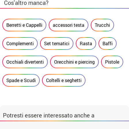
Cos'altro manca?
Berretti e Cappelli
accessori testa
Trucchi
Complementi
Set tematici
Rasta
Baffi
Occhiali divertenti
Orecchini e piercing
Pistole
Spade e Scudi
Coltelli e seghetti
Potresti essere interessato anche a