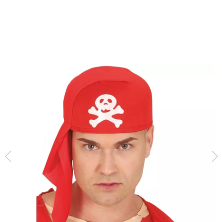
Inizio
Accessori
Berretti e Cappelli
Bandana o cappello da pirata