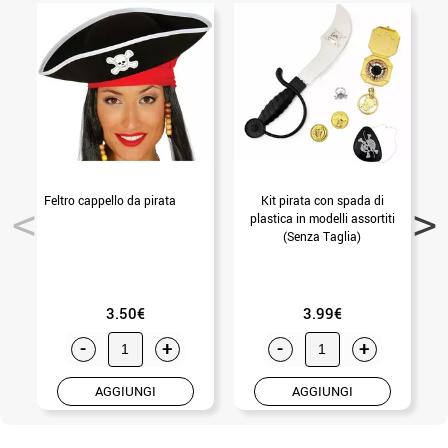
Feltro cappello da pirata
Kit pirata con spada di
P
plastica in modelli assortiti
(Senza Taglia)
3.50€
3.99€
-
+
-
+
AGGIUNGI
AGGIUNGI