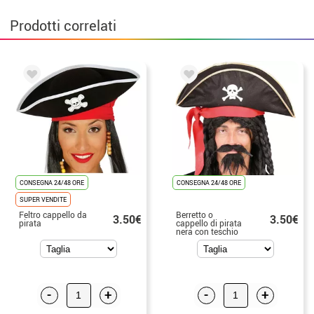
Prodotti correlati
CONSEGNA 24/48 ORE
CONSEGNA 24/48 ORE
SUPER VENDITE
Feltro cappello da
Berretto o
3.50€
3.50€
pirata
cappello di pirata
nera con teschio
-
+
-
+