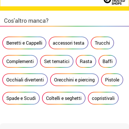
Cos'altro manca?
Berretti e Cappelli
accessori testa
Trucchi
Complementi
Set tematici
Rasta
Baffi
Occhiali divertenti
Orecchini e piercing
Pistole
Spade e Scudi
Coltelli e seghetti
copristivali