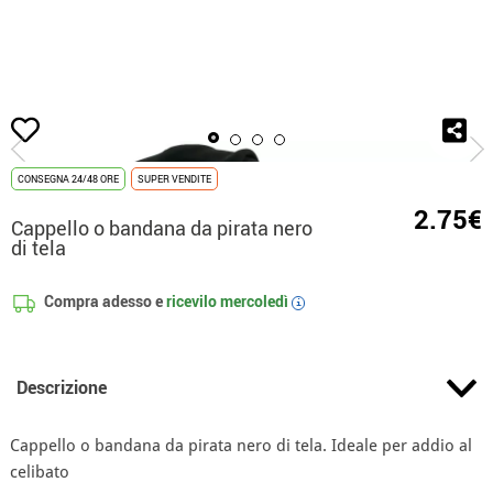
Inizio
Accessori
Berretti e Cappelli
Cappello o bandana da pirata nero di te
CONSEGNA 24/48 ORE
SUPER VENDITE
2.75€
Cappello o bandana da pirata nero
di tela
Compra adesso e
ricevilo
mercoledì
i
Descrizione
Cappello o bandana da pirata nero di tela. Ideale per addio al
celibato