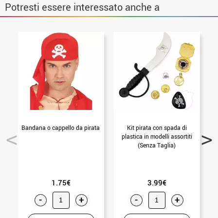
Potresti essere interessato anche a
Bandana o cappello da pirata
Kit pirata con spada di
P
plastica in modelli assortiti
(Senza Taglia)
1.75€
3.99€
-
+
-
+