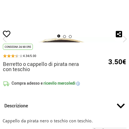
Inizio
Accessori
Berretti e Cappelli
Berretto o cappello di pirata nera con 
CONSEGNA 24/48 ORE
4.34/5.00
3.50€
Berretto o cappello di pirata nera
con teschio
Compra adesso e
ricevilo
mercoledì
i
Descrizione
Cappello da pirata nero o teschio con teschio.