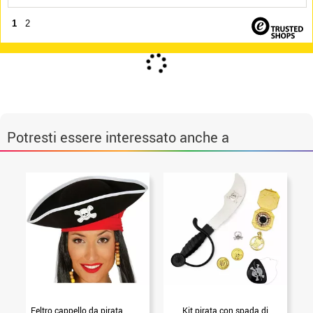
1
2
Potresti essere interessato anche a
Feltro cappello da pirata
Kit pirata con spada di
P