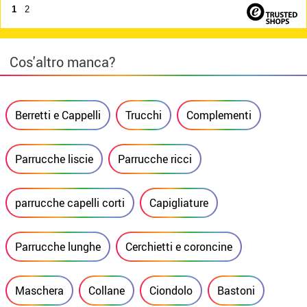
1
2
Cos'altro manca?
Berretti e Cappelli
Trucchi
Complementi
Parrucche liscie
Parrucche ricci
parrucche capelli corti
Capigliature
Parrucche lunghe
Cerchietti e coroncine
Maschera
Collane
Ciondolo
Bastoni