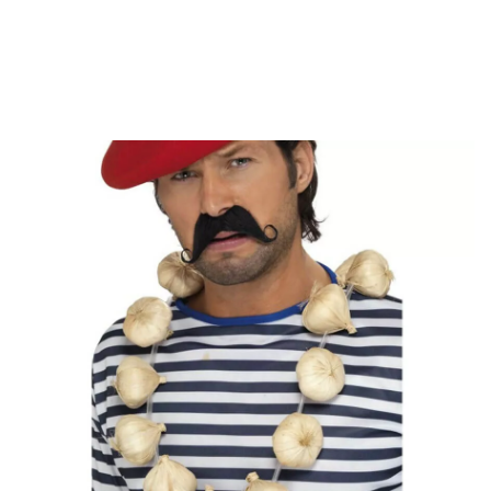
Inizio
Accessori
Gioie
Collane
Colletto all'aglio