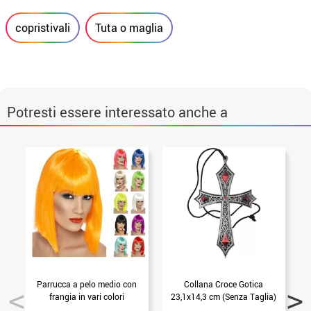
copristivali
Tuta o maglia
Potresti essere interessato anche a
Parrucca a pelo medio con
Collana Croce Gotica
M
frangia in vari colori
23,1x14,3 cm (Senza Taglia)