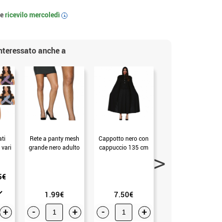
 e
ricevilo
mercoledì
i
interessato anche a
ati
Rete a panty mesh
Cappotto nero con
Guanti neri effetto
 vari
grande nero adulto
cappuccio 135 cm
bagnato
5€
1.99€
7.50€
10.99€
+
-
+
-
+
-
+