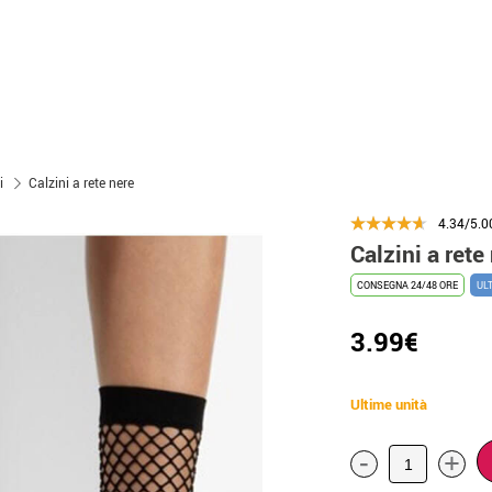
i
Calzini a rete nere
4.34/5.0
Calzini a rete
CONSEGNA 24/48 ORE
UL
3.99€
Ultime unità
-
+