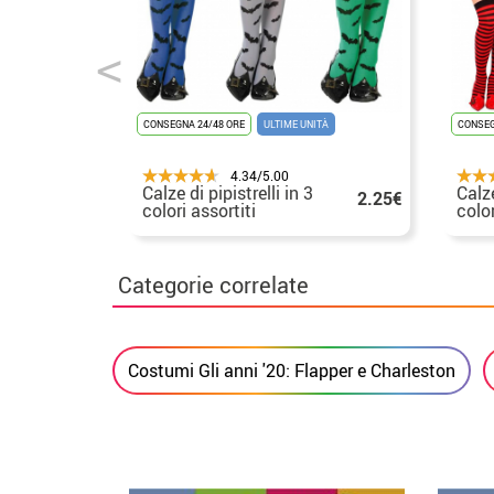
CONSEGNA 24/48 ORE
ULTIME UNITÀ
CONSEG
4.34/5.00
Calze di pipistrelli in 3
Calze
2.25€
colori assortiti
color
Categorie correlate
Costumi Gli anni '20: Flapper e Charleston