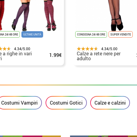
NA 24/48 ORE
ULTIME UNITÀ
CONSEGNA 24/48 ORE
SUPER VENDITE
4.34/5.00
4.34/5.00
 a righe in vari
Calze a rete nere per
1.99€
i
adulto
Costumi Vampiri
Costumi Gotici
Calze e calzini