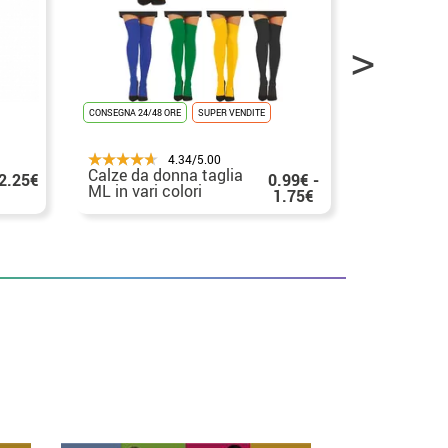
CONSEGNA 24/48 ORE
SUPER VENDITE
CONSEGNA 24/48
4.34/5.00
Calze da donna taglia
Calzino co
2.25€
0.99€ -
ML in vari colori
nero per a
1.75€