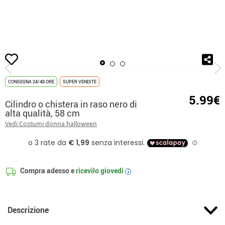
Inizio
Accessori
Berretti e Cappelli
Cilindri
Cilindro o chistera in raso 
CONSEGNA 24/48 ORE
SUPER VENDITE
5.99€
Cilindro o chistera in raso nero di
alta qualità, 58 cm
Vedi Costumi donna halloween
Compra adesso e
ricevilo
giovedi
i
Descrizione