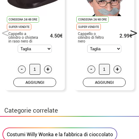
CONSEGNA 24/48 ORE
CONSEGNA 24/48 ORE
SUPER VENDITE
SUPER VENDITE
Cappello a
Cappello o
4.50€
2.99€
cilindro o chistera
cilindro di feltro
in raso nero di
nero
alta qualità
-
+
-
+
AGGIUNGI
AGGIUNGI
Categorie correlate
Costumi Willy Wonka e la fabbrica di cioccolato