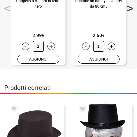
Cappello o cilindro di feltro
Bastone da dandy o cabaret
C
nero
da 80 cm .
2.99€
2.50€
-
+
-
+
AGGIUNGI
AGGIUNGI
Prodotti correlati