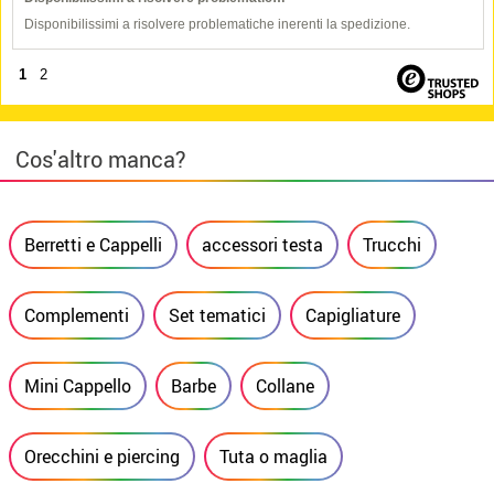
Disponibilissimi a risolvere problematiche inerenti la spedizione.
1
2
Cos'altro manca?
Berretti e Cappelli
accessori testa
Trucchi
Complementi
Set tematici
Capigliature
Mini Cappello
Barbe
Collane
Orecchini e piercing
Tuta o maglia