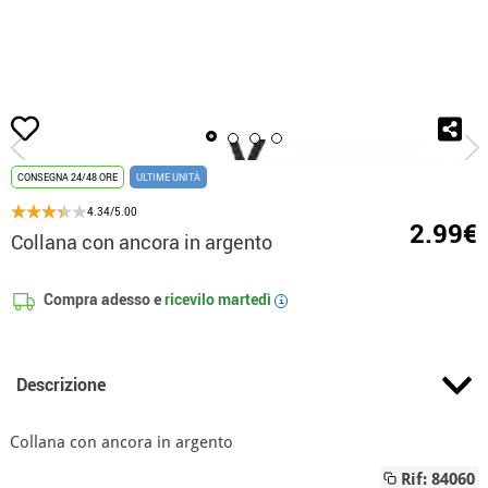
Inizio
Accessori
Gioie
Collane
Collana con ancora in argento
CONSEGNA 24/48 ORE
ULTIME UNITÀ
4.34/5.00
2.99€
Collana con ancora in argento
Compra adesso e
ricevilo
martedì
i
Descrizione
Collana con ancora in argento
Rif: 84060