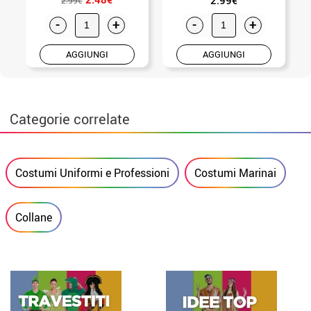
-
+
-
+
AGGIUNGI
AGGIUNGI
Categorie correlate
Costumi Uniformi e Professioni
Costumi Marinai
Collane