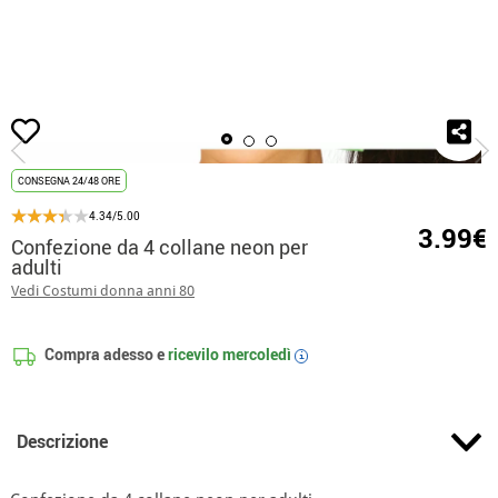
Inizio
Accessori
Set tematici
Confezione da 4 collane neon per adulti
CONSEGNA 24/48 ORE
4.34/5.00
3.99€
Confezione da 4 collane neon per
adulti
Vedi Costumi donna anni 80
Compra adesso e
ricevilo
mercoledì
i
Descrizione