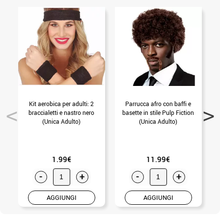
Kit aerobica per adulti: 2
Parrucca afro con baffi e
B
braccialetti e nastro nero
basette in stile Pulp Fiction
(Unica Adulto)
(Unica Adulto)
1.99€
11.99€
-
+
-
+
AGGIUNGI
AGGIUNGI