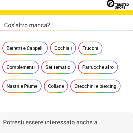
Cos'altro manca?
Berretti e Cappelli
Occhiali
Trucchi
Complementi
Set tematici
Parrucche afro
Nastri e Piume
Collane
Orecchini e piercing
Potresti essere interessato anche a