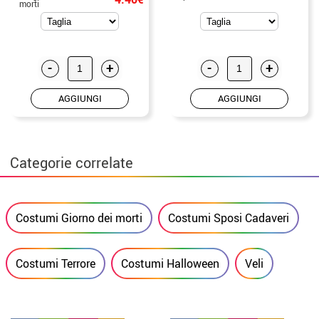
morti
-
+
-
+
AGGIUNGI
AGGIUNGI
Categorie correlate
Costumi Giorno dei morti
Costumi Sposi Cadaveri
Costumi Terrore
Costumi Halloween
Veli