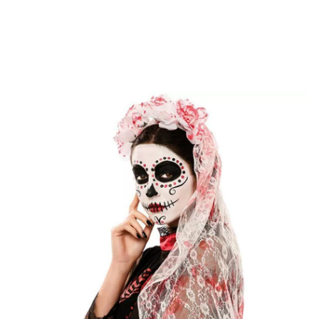
Inizio
Accessori
accessori testa
Veli
Copricapo e velo sanguinante 6