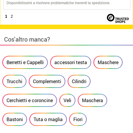
Disponibilissimi a risolvere problematiche inerenti la spedizione.
1
2
Cos'altro manca?
Berretti e Cappelli
accessori testa
Maschere
Trucchi
Complementi
Cilindri
Cerchietti e coroncine
Veli
Maschera
Bastoni
Tuta o maglia
Fiori