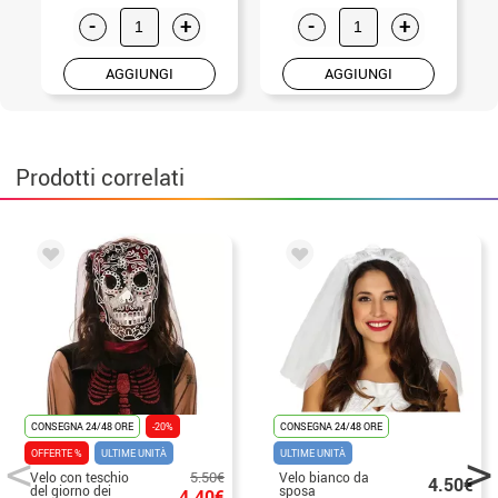
-
+
-
+
AGGIUNGI
AGGIUNGI
Prodotti correlati
CONSEGNA 24/48 ORE
-20%
CONSEGNA 24/48 ORE
OFFERTE %
ULTIME UNITÀ
ULTIME UNITÀ
5.50€
Velo con teschio
Velo bianco da
4.50€
del giorno dei
sposa
4.40€