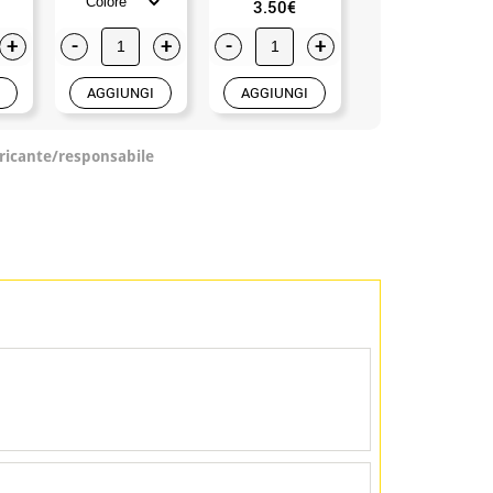
3.50€
3.50€
+
-
+
-
+
-
+
AGGIUNGI
AGGIUNGI
AGGIUNGI
ricante/responsabile