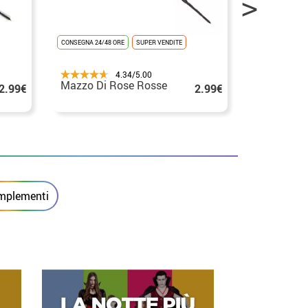
CONSEGNA 24/48 ORE
SUPER VENDITE
CONSEGNA 24/48
4.34/5.00
Mazzo Di Rose Rosse
Fiore blu 
2.99€
2.99€
Occhio di 
cm