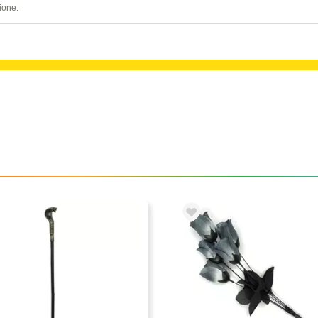
ione.
schere
Trucchi
Complementi
Cilindri
Cerch