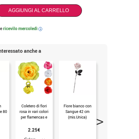
AGGIUNGI AL CARRELLO
 e
ricevilo
mercoledì
i
interessato anche a
n
Coletero di fiori
Fiore bianco con
Fiore blu e nero con
e 80
rosa in vari colori
Sangue 42 cm
Occhio di Gatto 42
per flamencas e
(mis.Unica)
cm (mis.Unica)
chulapas
2.25€