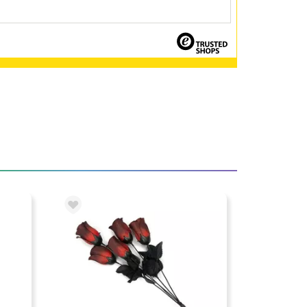
ietti e coroncine
Veli
Bastoni