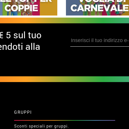
ei morti
Costumi Terrore
Costumi Halloween
Co
€ 5 sul tuo
ndoti alla