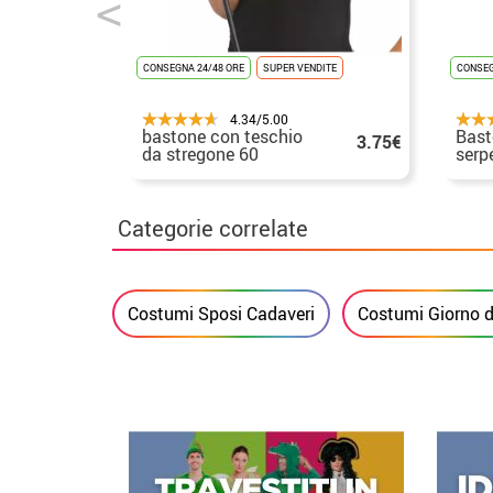
CONSEGNA 24/48 ORE
SUPER VENDITE
CONSEG
4.34/5.00
bastone con teschio
Bast
3.75€
da stregone 60
serp
cm. Per Halloween
Categorie correlate