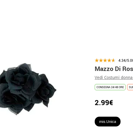
4.34/5.0
Mazzo Di Ros
Vedi Costumi donna
CONSEGNA 24/48 ORE
SU
2.99€
mis.Unica