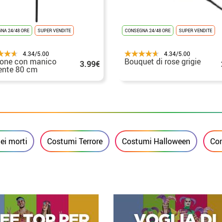
NA 24/48 ORE
SUPER VENDITE
CONSEGNA 24/48 ORE
SUPER VENDITE
4.34/5.00
4.34/5.00
one con manico
Bouquet di rose grigie
3.99€
ente 80 cm