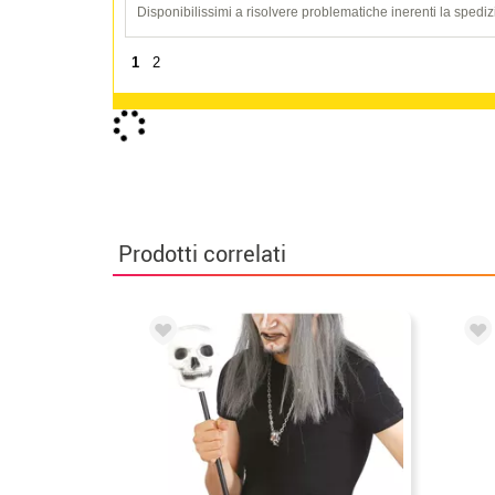
Disponibilissimi a risolvere problematiche inerenti la spediz
1
2
Cos'altro manca?
Berretti e Cappelli
accessori testa
Ma
Tuta o maglia
Fiori
Prodotti correlati