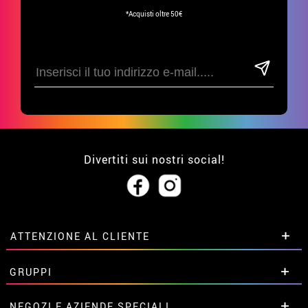
*Acquisti oltre 50€
Divertiti sui nostri social!
ATTENZIONE AL CLIENTE
• Su di noi
GRUPPI
• Condizioni di vendita
• Avviso legale
privacy
Sconti speciali per gruppi.
NEGOZI E AZIENDE SPECIALI