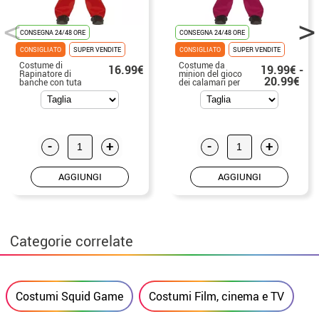
CONSEGNA 24/48 ORE
CONSEGNA 24/48 ORE
CONSIGLIATO
SUPER VENDITE
CONSIGLIATO
SUPER VENDITE
Costume di
Costume da
16.99€
19.99€ -
Rapinatore di
minion del gioco
20.99€
banche con tuta
dei calamari per
rossa per uomo
uomo
-
+
-
+
AGGIUNGI
AGGIUNGI
Categorie correlate
Costumi Squid Game
Costumi Film, cinema e TV