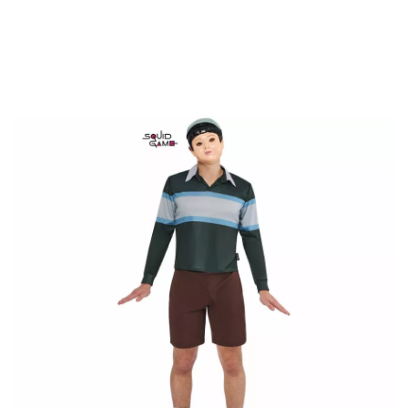
Inizio
Costumi
Squid Game
Costume da bambola da gioco del calamaro p