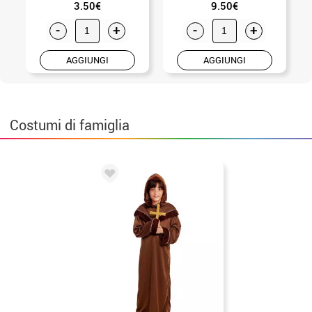
3.50€
9.50€
-
+
-
+
AGGIUNGI
AGGIUNGI
Costumi di famiglia