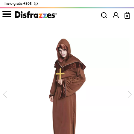
Invio gratis +80€
i
0
Inizio
Costumi di Halloween
Costumi per feste
Costume da monaco marro