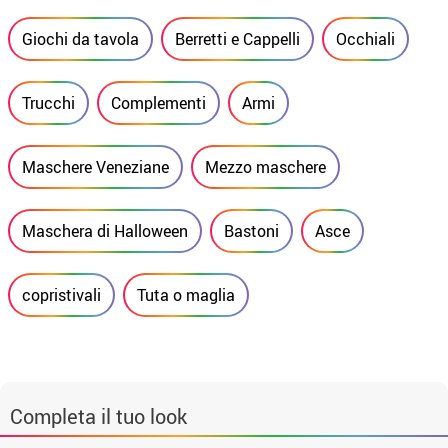
Giochi da tavola
Berretti e Cappelli
Occhiali
Trucchi
Complementi
Armi
Maschere Veneziane
Mezzo maschere
Maschera di Halloween
Bastoni
Asce
copristivali
Tuta o maglia
Completa il tuo look