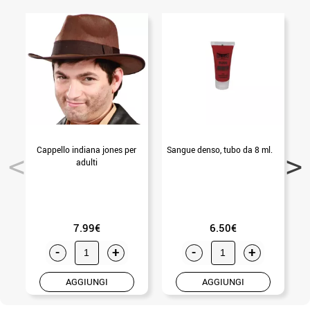
Cappello indiana jones per
Sangue denso, tubo da 8 ml.
A
adulti
7.99€
6.50€
-
+
-
+
AGGIUNGI
AGGIUNGI