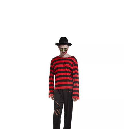
Inizio
Costumi di Halloween
Freddy Krueger
Costume da mostro da incubo