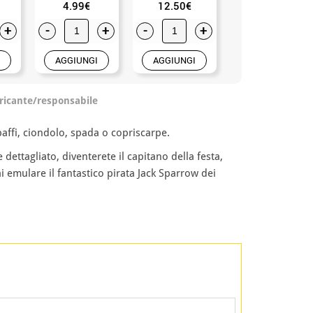
4.99€
12.50€
15.99€
+
-
+
-
+
-
+
AGGIUNGI
AGGIUNGI
AGGIUNGI
ricante/responsabile
affi, ciondolo, spada o copriscarpe.
ettagliato, diventerete il capitano della festa,
i emulare il fantastico pirata Jack Sparrow dei