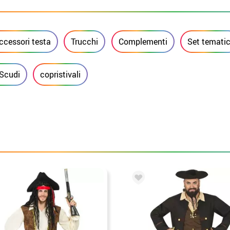
ccessori testa
Trucchi
Complementi
Set tematic
Scudi
copristivali