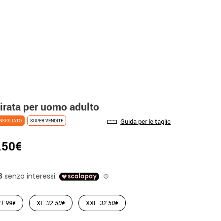
irata per uomo adulto
Guida per le taglie
NSIGLIATO
SUPER VENDITE
.50€
31.99€
XL
32.50€
XXL
32.50€