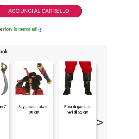
AGGIUNGI AL CARRELLO
 e
ricevilo
mercoledì
i
look
ei 7
Spyglass pirata da
Paio di gambali
Parrucca nera
30 cm
neri di 52 cm
lungo
i dreadlocks pirata