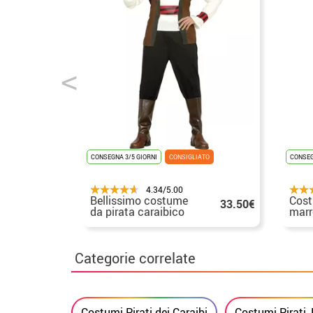
CONSEGNA 3/5 GIORNI
CONSIGLIATO
CONSEG
4.34/5.00
Bellissimo costume
Cost
33.50€
da pirata caraibico
marr
per uomo
Categorie correlate
Costumi Pirati dei Caraibi
Costumi Pirati,