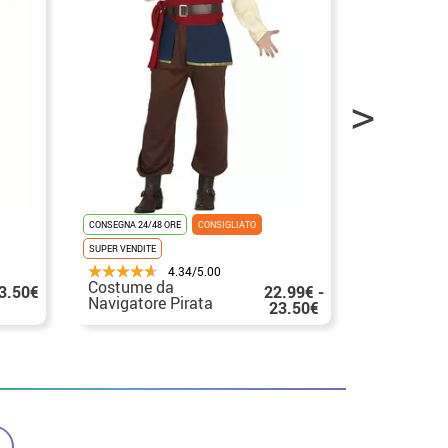
CONSEGNA 24/48 ORE
CONSIGLIATO
CONSEGNA 24/48
SUPER VENDITE
4.34/5.00
Costume da
Costume d
3.50€
22.99€ -
Navigatore Pirata
pirata blu
23.50€
Ribelle per uomo
i