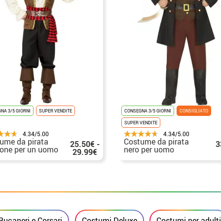
NA 3/5 GIORNI
SUPER VENDITE
CONSEGNA 3/5 GIORNI
CONSIGLIATO
SUPER VENDITE
4.34/5.00
4.34/5.00
ume da pirata
Costume da pirata
25.50€ -
3
one per un uomo
nero per uomo
29.99€
 Bucaneri e Corsari
Costumi Deluxe
Costumi per adult