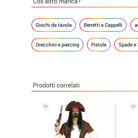
Cos'altro manca?
Giochi da tavola
Berretti e Cappelli
a
Orecchini e piercing
Pistole
Spade e 
Prodotti correlati