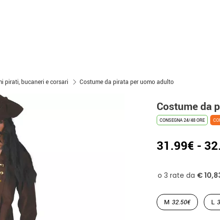
 pirati, bucaneri e corsari
Costume da pirata per uomo adulto
Costume da p
CONSEGNA 24/48 ORE
CO
31.99€ - 32
M
32.50€
L