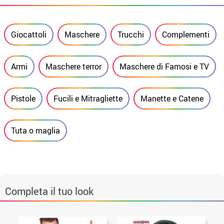
Giocattoli
Maschere
Trucchi
Complementi
Armi
Maschere terror
Maschere di Famosi e TV
Pistole
Fucili e Mitragliette
Manette e Catene
Tuta o maglia
Completa il tuo look