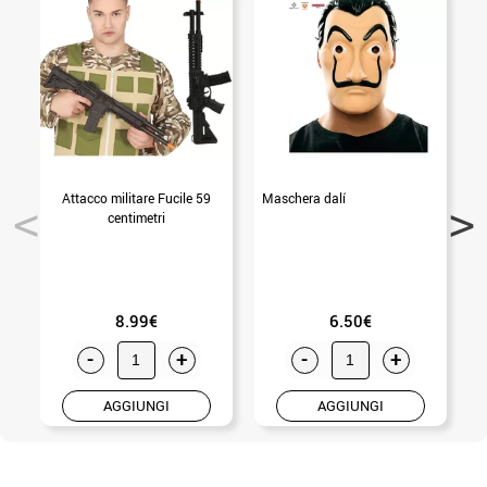
Attacco militare Fucile 59
Maschera dalí
B
centimetri
8.99€
6.50€
-
+
-
+
AGGIUNGI
AGGIUNGI