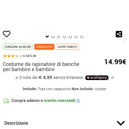
Inizio
Costumi
Costumi per feste
Costume da rapinatore di banche per ba
CONSEGNA 24/48 ORE
CONSIGLIATO
SUPER VENDITE
4.34/5.00
14.99€
Costume da rapinatore di banche
per bambini e bambini
Include
: Tuta con cappuccio
Non include:
scarpe
Compra adesso e
ricevilo
mercoledì
i
Descrizione