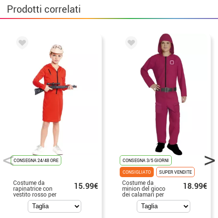
Prodotti correlati
CONSEGNA 24/48 ORE
CONSEGNA 3/5 GIORNI
CONSIGLIATO
SUPER VENDITE
Costume da
Costume da
15.99€
18.99€
rapinatrice con
minion del gioco
vestito rosso per
dei calamari per
bambina
adolescenti