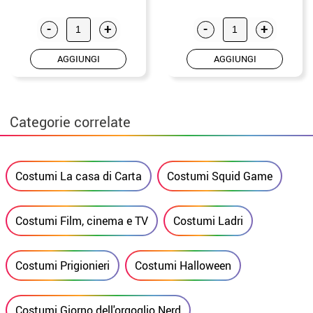
-
+
-
+
AGGIUNGI
AGGIUNGI
Categorie correlate
Costumi La casa di Carta
Costumi Squid Game
Costumi Film, cinema e TV
Costumi Ladri
Costumi Prigionieri
Costumi Halloween
Costumi Giorno dell'orgoglio Nerd