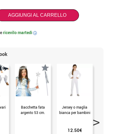
AGGIUNGI AL CARRELLO
 e
ricevilo
martedì
i
look
vari
Bacchetta fata
Jersey o maglia
Guanti bianchi per
argento 53 cm.
bianca per bambini
bambini (Bianco)
12.50€