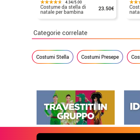
4.34/5.00
Costume da stella di
Cost
23.50€
natale per bambina
nata
dai 5 ai 7 anni
Categorie correlate
Costumi Stella
Costumi Presepe
Cos