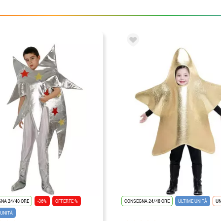
NA 24/48 ORE
-36%
OFFERTE %
CONSEGNA 24/48 ORE
ULTIME UNITÀ
UN
 UNITÀ