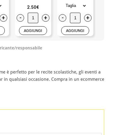
2.50€
0.99€
+
-
+
-
+
-
+
AGGIUNGI
AGGIUNGI
AGGIUNGI
ricante/responsabile
 è perfetto per le recite scolastiche, gli eventi a
 star in qualsiasi occasione. Compra in un ecommerce