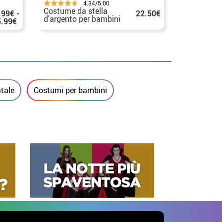
4.34/5.00
Costume da stella
Costume da
.99€ -
22.50€
d'argento per bambini
natale per
5.99€
tale
Costumi per bambini