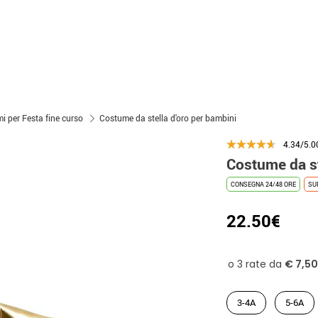
i per Festa fine curso
Costume da stella d'oro per bambini
4.34/5.0
Costume da st
CONSEGNA 24/48 ORE
SU
22.50€
3-4A
5-6A