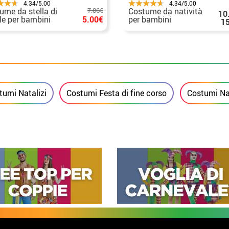
4.34/5.00
4.34/5.00
ume da stella di
7.86€
Costume da natività
10
le per bambini
5.00€
per bambini
1
tumi Natalizi
Costumi Festa di fine corso
Costumi Na