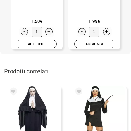
1.50€
1.99€
-
+
-
+
AGGIUNGI
AGGIUNGI
Prodotti correlati