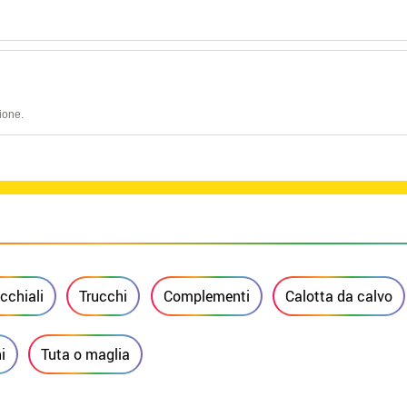
ione.
cchiali
Trucchi
Complementi
Calotta da calvo
i
Tuta o maglia