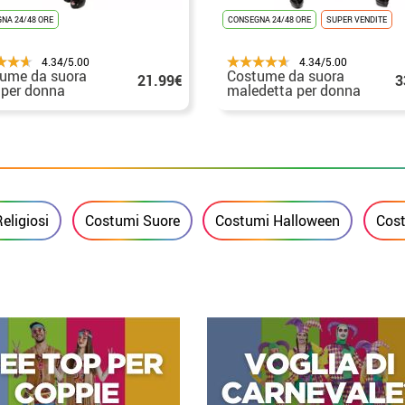
NA 24/48 ORE
CONSEGNA 24/48 ORE
SUPER VENDITE
4.34/5.00
4.34/5.00
ume da suora
Costume da suora
21.99€
3
 per donna
maledetta per donna
eligiosi
Costumi Suore
Costumi Halloween
Cost