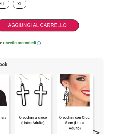
M-L
XL
AGGIUNGI AL CARRELLO
 e
ricevilo
mercoledì
i
look
nera
Orecchini a croce
Orecchini con Croci
Collana croce nera
(Unica Adulto)
8 cm (Unica
6 cm (Unica
Adulto)
Adulto)