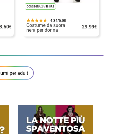
CONSEGNA 24/48 ORE
CONSEGNA 24/48
4.34/5.00
Costume da suora
Costume d
3.50€
29.99€
nera per donna
nero per 
umi per adulti