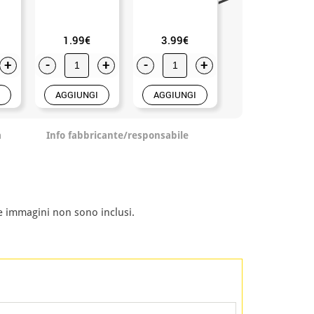
1.99€
3.99€
2.25€
+
-
+
-
+
-
+
AGGIUNGI
AGGIUNGI
AGGIUNGI
a
Info fabbricante/responsabile
le immagini non sono inclusi.