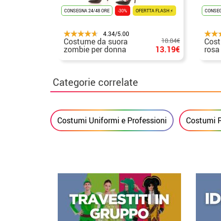
CONSEGNA 24/48 ORE
-30%
OFERTTA FLASH ⚡
CONSEG
4.34/5.00
Costume da suora
18.84€
Cost
zombie per donna
13.19€
rosa
Categorie correlate
Costumi Uniformi e Professioni
Costumi R