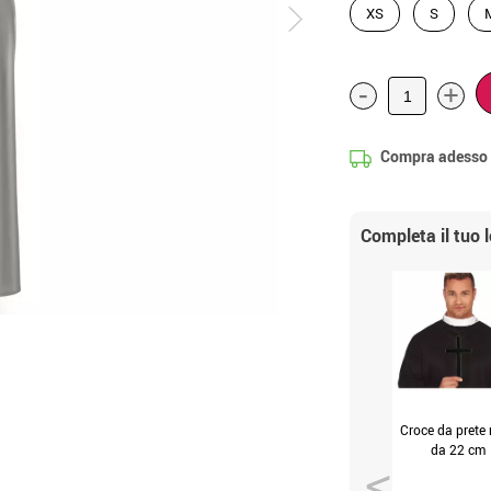
XS
S
-
+
Compra adesso
Completa il tuo 
Croce da prete 
da 22 cm