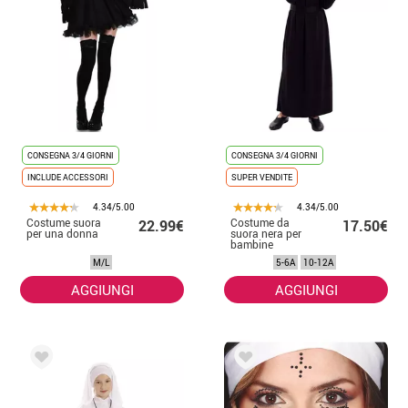
CONSEGNA 3/4 GIORNI
CONSEGNA 3/4 GIORNI
INCLUDE ACCESSORI
SUPER VENDITE
4.34/5.00
4.34/5.00
Costume suora
Costume da
22.99€
17.50€
per una donna
suora nera per
bambine
M/L
5-6A
10-12A
AGGIUNGI
AGGIUNGI