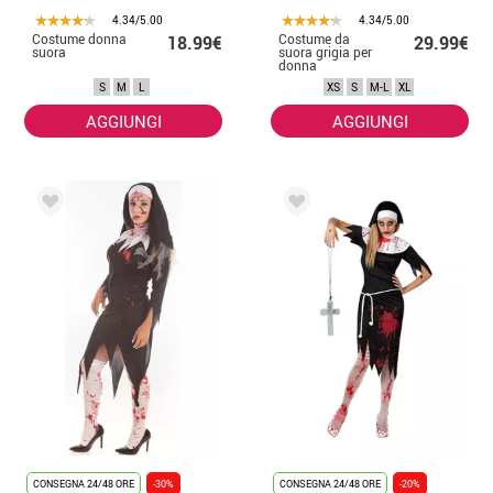
4.34/5.00
4.34/5.00
Costume donna
Costume da
18.99€
29.99€
suora
suora grigia per
donna
S
M
L
XS
S
M-L
XL
AGGIUNGI
AGGIUNGI
CONSEGNA 24/48 ORE
-30%
CONSEGNA 24/48 ORE
-20%