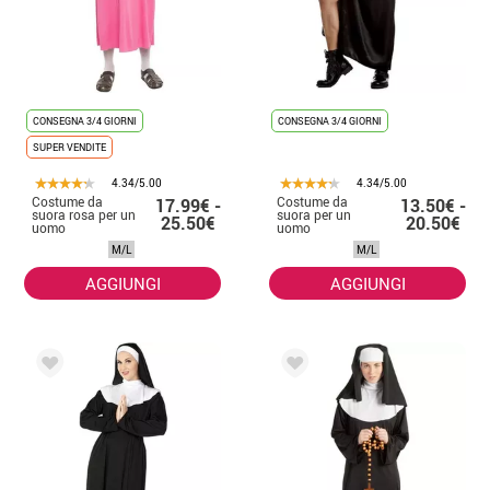
CONSEGNA 3/4 GIORNI
CONSEGNA 3/4 GIORNI
SUPER VENDITE
4.34/5.00
4.34/5.00
Costume da
Costume da
17.99€ -
13.50€ -
suora rosa per un
suora per un
25.50€
20.50€
uomo
uomo
M/L
M/L
AGGIUNGI
AGGIUNGI