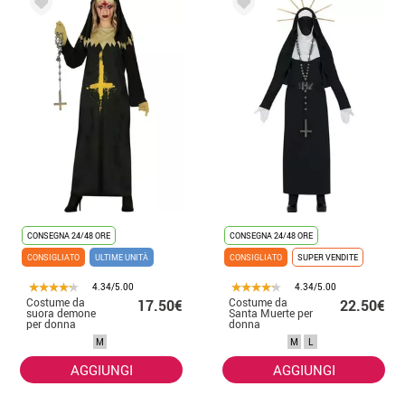
CONSEGNA 24/48 ORE
CONSEGNA 24/48 ORE
CONSIGLIATO
ULTIME UNITÀ
CONSIGLIATO
SUPER VENDITE
4.34/5.00
4.34/5.00
Costume da
Costume da
17.50€
22.50€
suora demone
Santa Muerte per
per donna
donna
M
M
L
AGGIUNGI
AGGIUNGI