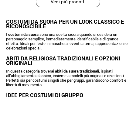
Vedi piú prodotti
COSTUMI DA SUORA PER UN LOOK CLASSICO E
RICONOSCIBILE
I
costumi da suora
sono una scelta sicura quando si desidera un
personaggio semplice, immediatamente identificabile e di grande
effetto. Ideali per feste in maschera, eventi a tema, rappresentazioni o
celebrazioni speciali.
ABITI DA RELIGIOSA TRADIZIONALI E OPZIONI
ORIGINALI
In questa categoria troverai
abiti da suora tradizionali
, ispirati
all’abbigliamento classico, insieme a modelli più originali e divertenti.
Perfetti sia per costumi singoli che per gruppi, garantiscono comfort e
libertà di movimento.
IDEE PER COSTUMI DI GRUPPO
I costumi da suora si abbinano perfettamente ad altri personaggi
religiosi. Combinali con i
costumi da prete e sacerdote
per creare una
tematica coerente e originale per feste ed eventi tra amici.
ACCESSORI PER COMPLETARE IL COSTUME DA
SUORA
Completa il tuo costume con veli, croci e altri dettagli disponibili nella