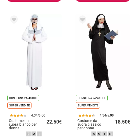
CONSEGNA 24/48 ORE
CONSEGNA 24/48 ORE
SUPER VENDITE
SUPER VENDITE
4.34/5.00
4.34/5.00
Costume da
Costume da
22.50€
18.50€
suora bianco per
suora classico
donna
per donna
S
M
L
S
M
L
XL