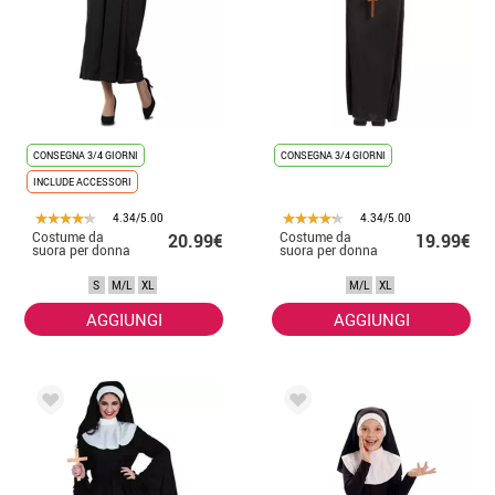
CONSEGNA 3/4 GIORNI
CONSEGNA 3/4 GIORNI
INCLUDE ACCESSORI
4.34/5.00
4.34/5.00
Costume da
Costume da
20.99€
19.99€
suora per donna
suora per donna
S
M/L
XL
M/L
XL
AGGIUNGI
AGGIUNGI