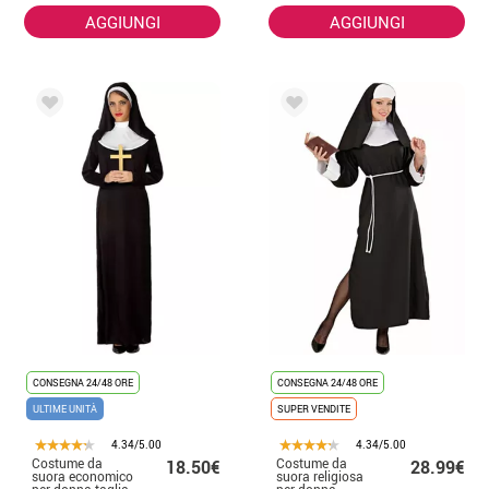
AGGIUNGI
AGGIUNGI
CONSEGNA 24/48 ORE
CONSEGNA 24/48 ORE
ULTIME UNITÀ
SUPER VENDITE
4.34/5.00
4.34/5.00
Costume da
Costume da
18.50€
28.99€
suora economico
suora religiosa
per donna taglia
per donna