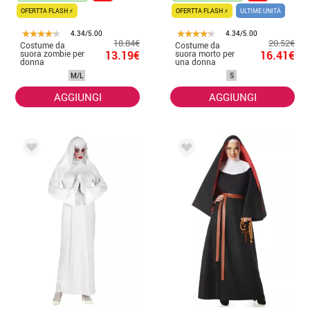
OFERTTA FLASH ⚡
OFERTTA FLASH ⚡
ULTIME UNITÀ
4.34/5.00
4.34/5.00
18.84€
20.52€
Costume da
Costume da
suora zombie per
13.19€
suora morto per
16.41€
donna
una donna
M/L
S
AGGIUNGI
AGGIUNGI