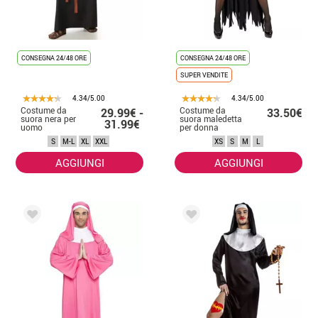
CONSEGNA 24/48 ORE
CONSEGNA 24/48 ORE
SUPER VENDITE
4.34/5.00
4.34/5.00
Costume da
Costume da
29.99€ -
33.50€
suora nera per
suora maledetta
31.99€
uomo
per donna
S
M-L
XL
XXL
XS
S
M
L
AGGIUNGI
AGGIUNGI