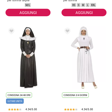
ML
M/L
XS
S
M
L
XXL
AGGIUNGI
AGGIUNGI
CONSEGNA 24/48 ORE
CONSEGNA 3/4 GIORNI
ULTIME UNITÀ
4.34/5.00
4.34/5.00