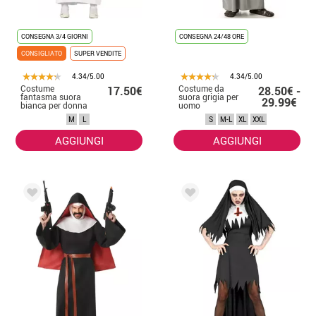
CONSEGNA 3/4 GIORNI
CONSEGNA 24/48 ORE
CONSIGLIATO
SUPER VENDITE
4.34/5.00
4.34/5.00
Costume
Costume da
17.50€
28.50€ -
fantasma suora
suora grigia per
29.99€
bianca per donna
uomo
in Halloween
M
L
S
M-L
XL
XXL
AGGIUNGI
AGGIUNGI