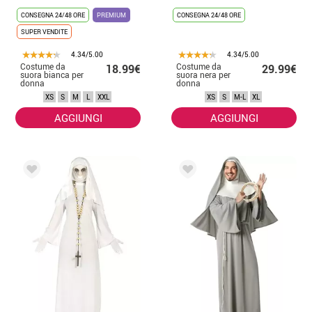
CONSEGNA 24/48 ORE
PREMIUM
CONSEGNA 24/48 ORE
SUPER VENDITE
4.34/5.00
4.34/5.00
Costume da
Costume da
18.99€
29.99€
suora bianca per
suora nera per
donna
donna
XS
S
M
L
XXL
XS
S
M-L
XL
AGGIUNGI
AGGIUNGI