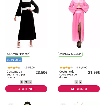
CONSEGNA 24/48 ORE
CONSEGNA 24/48 ORE
ULTIME UNITÀ
4.34/5.00
4.34/5.00
Costume da
Costume da
23.50€
21.99€
suora nero per
suora rosa per
donna
donna
S
M
L
S
M
AGGIUNGI
AGGIUNGI