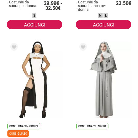
Costume da
Costume da
29.99€ -
23.50€
suora per donna
suora bianca per
32.50€
donna
S
M
L
AGGIUNGI
AGGIUNGI
CONSEGNA 3/4 GIORNI
CONSEGNA 24/48 ORE
CONSIGLIATO