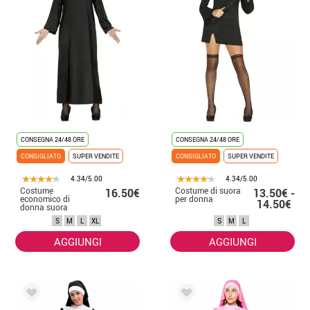
CONSEGNA 24/48 ORE
CONSEGNA 24/48 ORE
CONSIGLIATO
SUPER VENDITE
CONSIGLIATO
SUPER VENDITE
4.34/5.00
4.34/5.00
Costume
Costume di suora
16.50€
13.50€ -
economico di
per donna
14.50€
donna suora
S
M
L
XL
S
M
L
AGGIUNGI
AGGIUNGI