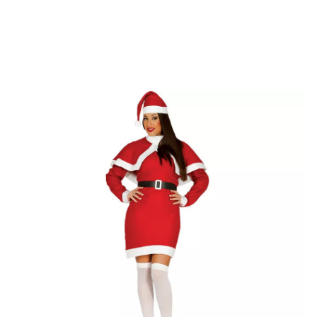
Inizio
Costumi di Natale
Costumi per feste
Costume mamma noel