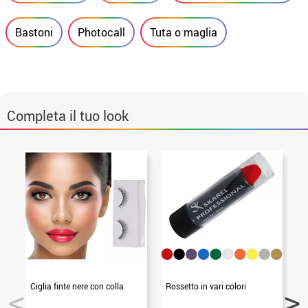
Bastoni
Photocall
Tuta o maglia
Completa il tuo look
Ciglia finte nere con colla
Rossetto in vari colori
Oc