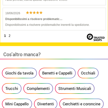
18/06/2026
Disponibilissimi a risolvere problematic…
Disponibilissimi a risolvere problematiche inerenti la spedizione.
1
2
Cos'altro manca?
Giochi da tavola
Berretti e Cappelli
Occhiali
Trucchi
Complementi
Strumenti Musicali
Mini Cappello
Divertenti
Cerchietti e coroncine