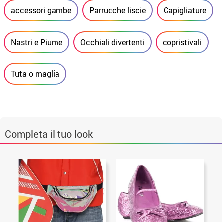
accessori gambe
Parrucche liscie
Capigliature
Nastri e Piume
Occhiali divertenti
copristivali
Tuta o maglia
Completa il tuo look