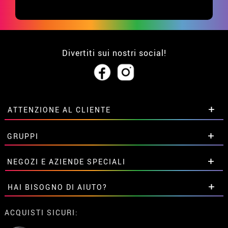
Divertiti sui nostri social!
ATTENZIONE AL CLIENTE
• Su di noi
GRUPPI
• Condizioni di vendita
• Avviso legale
privacy
Sconti speciali per gruppi.
NEGOZI E AZIENDE SPECIALI
• Attenzione al cliente
Contattaci qui
• Utilizzo dei cookies
Sconti speciali per gruppi.
HAI BISOGNO DI AIUTO?
•
Impostazioni dei cookie
Contattaci qui
Non ho ancora fatto l'ordine
ACQUISTI SICURI:
Ho gia realizzato l’ordine