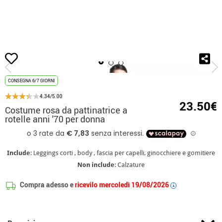
Inizio
Costumi
Barbie
Costume rosa da pattinatrice a rotelle anni '70 per 
CONSEGNA 6/7 GIORNI
4.34/5.00
23.50€
Costume rosa da pattinatrice a
rotelle anni '70 per donna
Include
: Leggings corti , body , fascia per capelli, ginocchiere e gomitiere
Non include
: Calzature
Compra adesso e
ricevilo mercoledì 19/08/2026
i