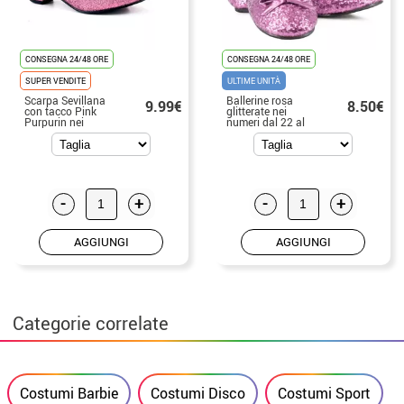
CONSEGNA 24/48 ORE
CONSEGNA 24/48 ORE
SUPER VENDITE
ULTIME UNITÀ
Scarpa Sevillana
Ballerine rosa
9.99€
8.50€
con tacco Pink
glitterate nei
Purpurin nei
numeri dal 22 al
numeri dal 22 al
41
41
-
+
-
+
AGGIUNGI
AGGIUNGI
Categorie correlate
Costumi Barbie
Costumi Disco
Costumi Sport