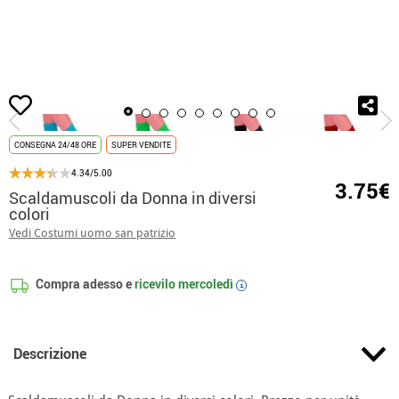
Inizio
Accessori
accessori gambe
Scaldamuscoli da Donna in diversi color
CONSEGNA 24/48 ORE
SUPER VENDITE
4.34/5.00
3.75€
Scaldamuscoli da Donna in diversi
colori
Vedi Costumi uomo san patrizio
Compra adesso e
ricevilo
mercoledì
i
Descrizione