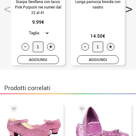
Scarpa Sevillana con tacco
Lunga parrucca bionda con
Pink Purpurin nei numeri dal
nastro
22 al 41
9.99€
14.50€
-
+
-
+
AGGIUNGI
AGGIUNGI
Prodotti correlati