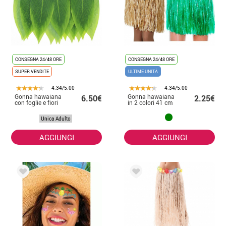
CONSEGNA 24/48 ORE
CONSEGNA 24/48 ORE
SUPER VENDITE
ULTIME UNITÀ
4.34/5.00
4.34/5.00
Gonna hawaiana
Gonna hawaiana
6.50€
2.25€
con foglie e fiori
in 2 colori 41 cm
Unica Adulto
AGGIUNGI
AGGIUNGI