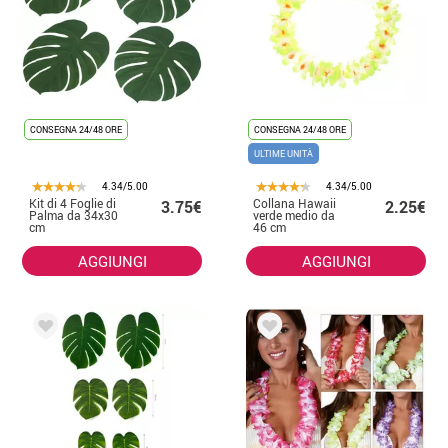
CONSEGNA 24/48 ORE
CONSEGNA 24/48 ORE
ULTIME UNITÀ
4.34/5.00
4.34/5.00
Kit di 4 Foglie di
Collana Hawaii
3.75€
2.25€
Palma da 34x30
verde medio da
cm
46 cm
AGGIUNGI
AGGIUNGI