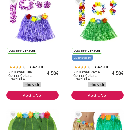
CONSEGNA 24/48 ORE
CONSEGNA 24/48 ORE
ULTIME UNITÀ
4.34/5.00
4.34/5.00
Kit Hawaii Lilla:
Kit Hawaii Verde:
4.50€
4.50€
Gonna, Collana,
Gonna, Collana,
Bracciali e
Bracciali e
Copricapo
Copricapo
Unica Adulto
Unica Adulto
AGGIUNGI
AGGIUNGI