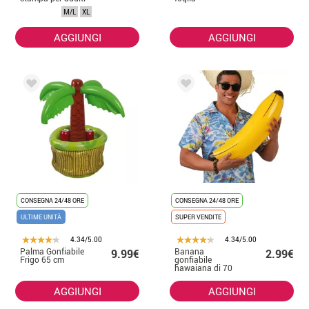
M/L
XL
AGGIUNGI
AGGIUNGI
CONSEGNA 24/48 ORE
CONSEGNA 24/48 ORE
ULTIME UNITÀ
SUPER VENDITE
4.34/5.00
4.34/5.00
Palma Gonfiabile
Banana
9.99€
2.99€
Frigo 65 cm
gonfiabile
hawaiana di 70
cm
AGGIUNGI
AGGIUNGI