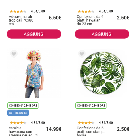
4.34/5.00
4.34/5.00
Adesivi murali
Confezione da 6
6.50€
2.50€
tropicali 70x80
piatti hawaiani
cm
da 23 cm
AGGIUNGI
AGGIUNGI
CONSEGNA 24/48 ORE
CONSEGNA 24/48 ORE
ULTIME UNITÀ
4.34/5.00
4.34/5.00
camicia
Confezione da 6
14.99€
2.50€
hawaiana con
piatti con stampa
stampa per adulti
foglia