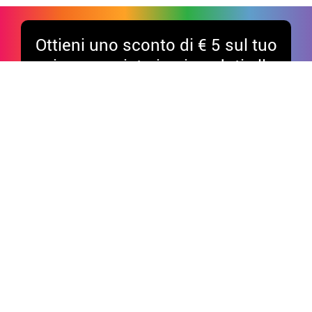
Ottieni uno sconto di € 5 sul tuo
primo acquisto iscrivendoti alla
nostra newsletter*
*Acquisti oltre 50€
Divertiti sui nostri social!