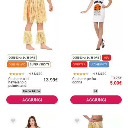
CONSEGNA 24/48 ORE
CONSEGNA 24/48 ORE
-62%
CONSIGLIATO
SUPER VENDITE
OFFERTE %
ULTIME UNITÀ
4.34/5.00
4.34/5.00
13.25€
Costume o kit
Costume peekabu caraibi per
13.99€
hawaiano o
donna
5.00€
polinesiano:
braccialetto,
Unica Adulto
M
gonna e
parastinchi
AGGIUNGI
AGGIUNGI