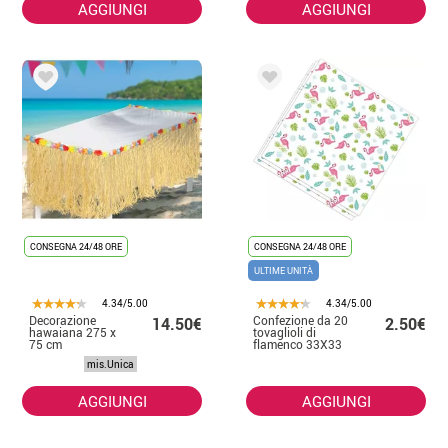
AGGIUNGI
AGGIUNGI
CONSEGNA 24/48 ORE
CONSEGNA 24/48 ORE
ULTIME UNITÀ
4.34/5.00
4.34/5.00
Decorazione
Confezione da 20
14.50€
2.50€
hawaiana 275 x
tovaglioli di
75 cm
flamenco 33X33
cm
mis.Unica
AGGIUNGI
AGGIUNGI