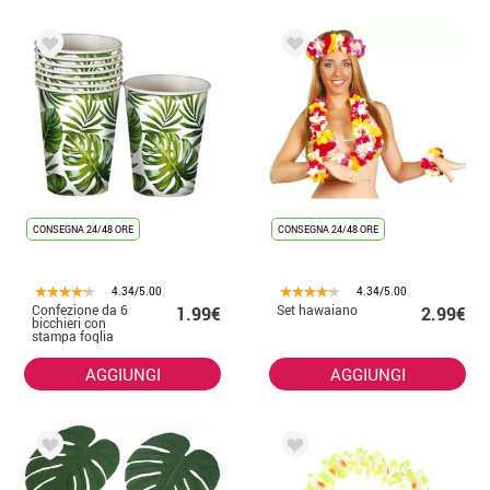
CONSEGNA 24/48 ORE
CONSEGNA 24/48 ORE
4.34/5.00
4.34/5.00
Confezione da 6
Set hawaiano
1.99€
2.99€
bicchieri con
stampa foglia
AGGIUNGI
AGGIUNGI