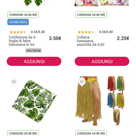
CONSEGNA 24/48 ORE
CONSEGNA 24/48 ORE
ULTIME UNITÀ
4.34/5.00
4.34/5.00
Confezione da 6
Collana
3.50€
2.25€
foglie di felce
hawaiana
hawaiana in tre
assortita da 6,50
diverse
cm
mis.Unica
dimensioni
AGGIUNGI
AGGIUNGI
CONSEGNA 24/48 ORE
CONSEGNA 24/48 ORE