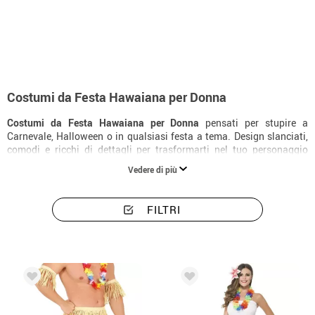
Inizio
Costumi
Costumi per feste
Hawaiane
Costumi donna festa haw
Costumi da Festa Hawaiana per Donna
Costumi da Festa Hawaiana per Donna
pensati per stupire a
Carnevale, Halloween o in qualsiasi festa a tema. Design slanciati,
comodi e ricchi di dettagli per trasformarti nel tuo personaggio
preferito.
Vedere di più
FILTRI