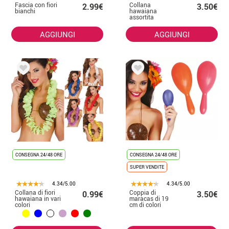
Fascia con fiori
Collana
2.99€
3.50€
bianchi
hawaiana
assortita
AGGIUNGI
AGGIUNGI
CONSEGNA 24/48 ORE
CONSEGNA 24/48 ORE
SUPER VENDITE
4.34/5.00
4.34/5.00
Collana di fiori
Coppia di
0.99€
3.50€
hawaiana in vari
maracas di 19
colori
cm di colori
assortiti