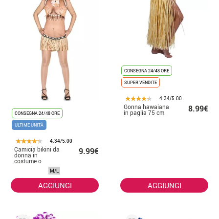
CONSEGNA 24/48 ORE
SUPER VENDITE
4.34/5.00
Gonna hawaiana
8.99€
in paglia 75 cm.
CONSEGNA 24/48 ORE
ULTIME UNITÀ
4.34/5.00
Camicia bikini da
9.99€
donna in
costume o
hawaiana
M/L
AGGIUNGI
AGGIUNGI