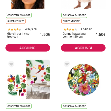
CONSEGNA 24/48 ORE
CONSEGNA 24/48 ORE
SUPER VENDITE
SUPER VENDITE
4.34/5.00
4.34/5.00
Gioielli per il viso
Gonna hawaiana
1.50€
4.50€
tropicali
con fiori 80 cm
AGGIUNGI
AGGIUNGI
CONSEGNA 24/48 ORE
CONSEGNA 24/48 ORE