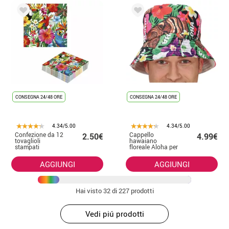
CONSEGNA 24/48 ORE
CONSEGNA 24/48 ORE
4.34/5.00
4.34/5.00
Confezione da 12
Cappello
2.50€
4.99€
tovaglioli
hawaiano
stampati
floreale Aloha per
hawaiani 33X33
adulti
cm
AGGIUNGI
AGGIUNGI
Hai visto
32
di 227 prodotti
Vedi piú prodotti