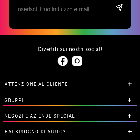
Divertiti sui nostri social!
ATTENZIONE AL CLIENTE
• Su di noi
GRUPPI
• Condizioni di vendita
• Avviso legale
privacy
Sconti speciali per gruppi.
NEGOZI E AZIENDE SPECIALI
• Attenzione al cliente
Contattaci qui
• Utilizzo dei cookies
Sconti speciali per gruppi.
HAI BISOGNO DI AIUTO?
•
Impostazioni dei cookie
Contattaci qui