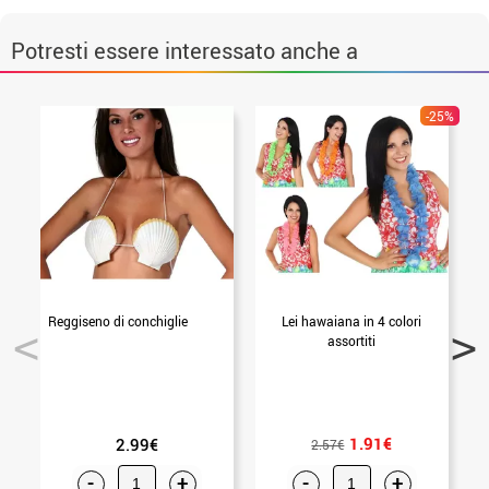
Potresti essere interessato anche a
-25%
Reggiseno di conchiglie
Lei hawaiana in 4 colori
C
assortiti
1.91€
2.99€
2.57€
-
+
-
+