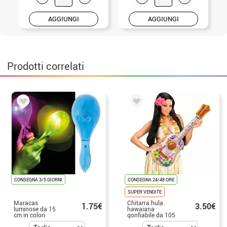
AGGIUNGI
AGGIUNGI
Prodotti correlati
CONSEGNA 3/5 GIORNI
CONSEGNA 24/48 ORE
SUPER VENDITE
Maracas
Chitarra hula
1.75€
3.50€
luminose da 15
hawaiana
cm in colori
gonfiabile da 105
assortiti
cm