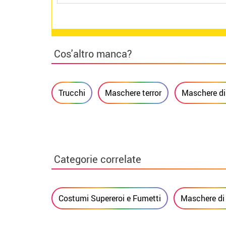
Cos'altro manca?
Trucchi
Maschere terror
Maschere di
Categorie correlate
Costumi Supereroi e Fumetti
Maschere di