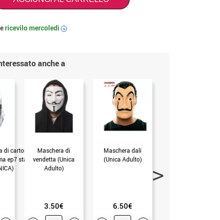
 e
ricevilo
mercoledì
i
interessato anche a
 di cartone
Maschera di
Maschera dalí
Maschera di
a ep7 star guerre
vendetta (Unica
(Unica Adulto)
Anonymous (Unica
NICA)
Adulto)
Adulto)
3.50€
6.50€
1.99€