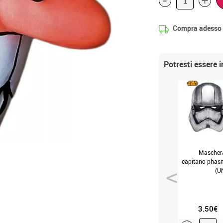
+
Compra adesso
Potresti essere 
Maschera
capitano phasm
(U
3.50€