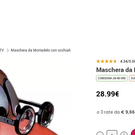
 TV
Maschera da Mortadelo con occhiali
4.34/5.0
Maschera da 
CONSEGNA 24/48 ORE
SU
28.99€
-