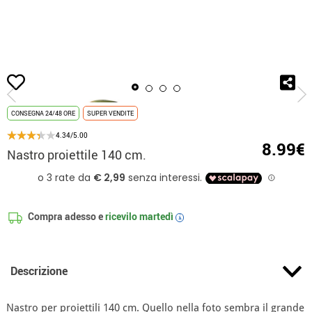
Inizio
Accessori
Armi
Nastro proiettile 140 cm.
CONSEGNA 24/48 ORE
SUPER VENDITE
4.34/5.00
8.99€
Nastro proiettile 140 cm.
Compra adesso e
ricevilo
martedì
i
Descrizione
Nastro per proiettili 140 cm. Quello nella foto sembra il grande