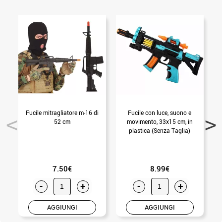
Fucile mitragliatore m-16 di
Fucile con luce, suono e
C
52 cm
movimento, 33x15 cm, in
plastica (Senza Taglia)
7.50€
8.99€
-
+
-
+
AGGIUNGI
AGGIUNGI