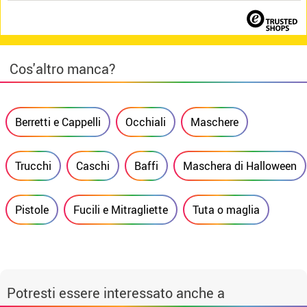
Cos'altro manca?
Berretti e Cappelli
Occhiali
Maschere
Trucchi
Caschi
Baffi
Maschera di Halloween
Pistole
Fucili e Mitragliette
Tuta o maglia
Potresti essere interessato anche a