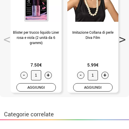
Blister per trucco liquido Liner
Imitazione Collana di perle
C
rosa e viola (2 unità da 6
Diva Film
grammi)
7.50€
5.99€
-
+
-
+
AGGIUNGI
AGGIUNGI
Categorie correlate