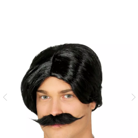
Inizio
Accessori
Parrucche
parrucche capelli corti
Parrucca nera anni 