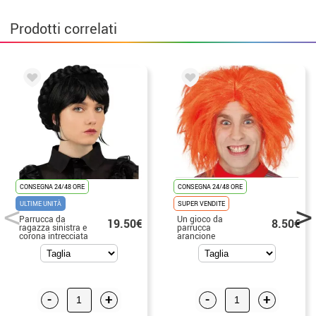
Prodotti correlati
CONSEGNA 24/48 ORE
CONSEGNA 24/48 ORE
ULTIME UNITÀ
SUPER VENDITE
Parrucca da
Un gioco da
19.50€
8.50€
ragazza sinistra e
parrucca
corona intrecciata
arancione
bambino
-
+
-
+