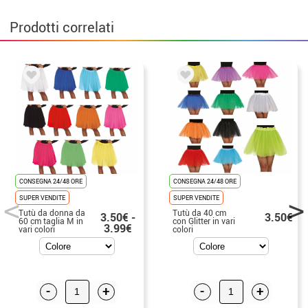
Prodotti correlati
CONSEGNA 24/48 ORE
CONSEGNA 24/48 ORE
SUPER VENDITE
SUPER VENDITE
Tutù da donna da
Tutù da 40 cm
3.50€ -
3.50€
60 cm taglia M in
con Glitter in vari
3.99€
vari colori
colori
-
+
-
+