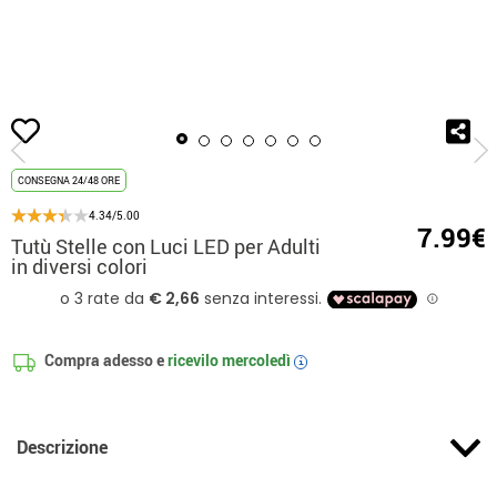
Inizio
Tutú e coulotte
Tutù Stelle con Luci LED per Adulti in diversi colori
CONSEGNA 24/48 ORE
4.34/5.00
7.99€
Tutù Stelle con Luci LED per Adulti
in diversi colori
Compra adesso e
ricevilo
mercoledì
i
Descrizione