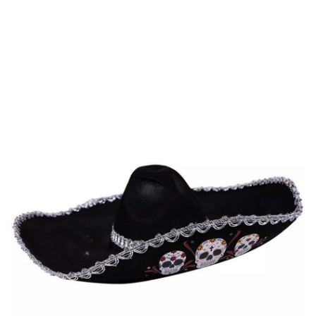
Inizio
Accessori
Berretti e Cappelli
Cappello messicano del giorno dei mor