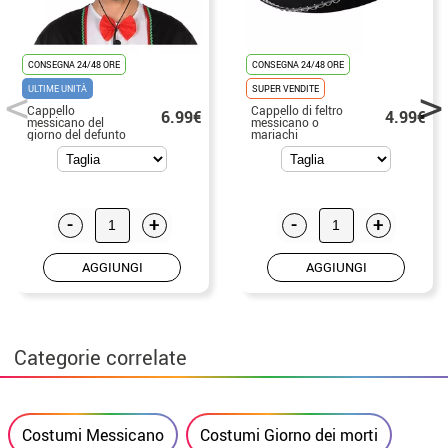
CONSEGNA 24/48 ORE
CONSEGNA 24/48 ORE
ULTIME UNITÀ
SUPER VENDITE
Cappello
Cappello di feltro
6.99€
4.99€
messicano del
messicano o
giorno del defunto
mariachi
58cm
-
+
-
+
AGGIUNGI
AGGIUNGI
Categorie correlate
Costumi Messicano
Costumi Giorno dei morti