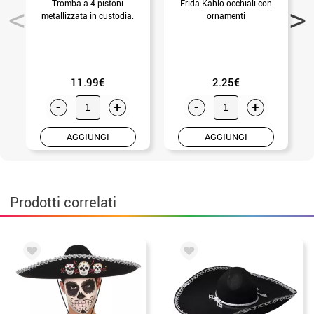
Tromba a 4 pistoni
Frida Kahlo occhiali con
C
metallizzata in custodia.
ornamenti
11.99€
2.25€
-
+
-
+
AGGIUNGI
AGGIUNGI
Prodotti correlati