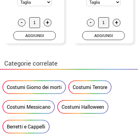
-
+
-
+
AGGIUNGI
AGGIUNGI
Categorie correlate
Costumi Giorno dei morti
Costumi Terrore
Costumi Messicano
Costumi Halloween
Berretti e Cappelli