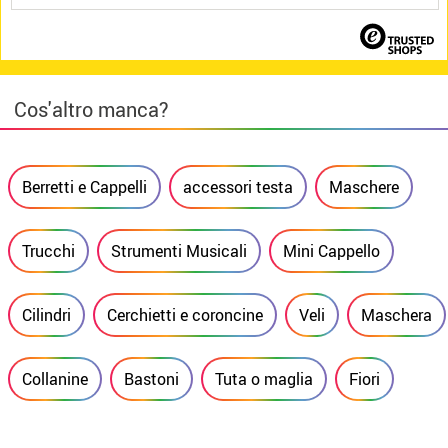
Cos'altro manca?
Berretti e Cappelli
accessori testa
Maschere
Trucchi
Strumenti Musicali
Mini Cappello
Cilindri
Cerchietti e coroncine
Veli
Maschera
Collanine
Bastoni
Tuta o maglia
Fiori