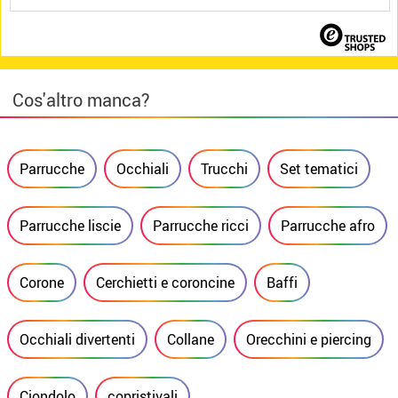
Cos'altro manca?
Parrucche
Occhiali
Trucchi
Set tematici
Parrucche liscie
Parrucche ricci
Parrucche afro
Corone
Cerchietti e coroncine
Baffi
Occhiali divertenti
Collane
Orecchini e piercing
Ciondolo
copristivali